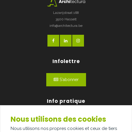
Lazarijstraat 168
3500 Hasselt
info@architectura.be
Infolettre
S'abonner
Info pratique
Nous utilisons des cookies
Qui sommes-nous?
Nous utilisons nos propres cookies et ceux de tiers
Publicité