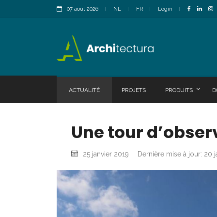
07 août 2026
NL
FR
Login
ACTUALITÉ
PROJETS
PRODUITS
D
Une tour d’obser
25 janvier 2019
Dernière mise à jour: 20 