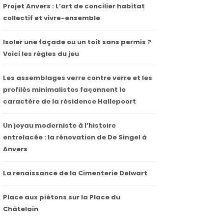
Projet Anvers : L’art de concilier habitat
collectif et vivre-ensemble
Isoler une façade ou un toit sans permis ?
Voici les règles du jeu
Les assemblages verre contre verre et les
profilés minimalistes façonnent le
caractère de la résidence Hallepoort
Un joyau moderniste à l’histoire
entrelacée : la rénovation de De Singel à
Anvers
La renaissance de la Cimenterie Delwart
Place aux piétons sur la Place du
Châtelain