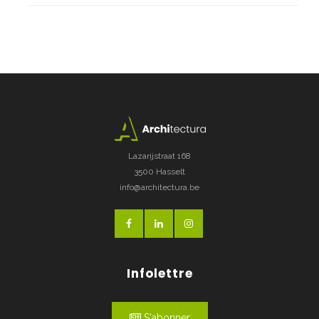
Lazarijstraat 168
3500 Hasselt
info@architectura.be
Infolettre
S'abonner