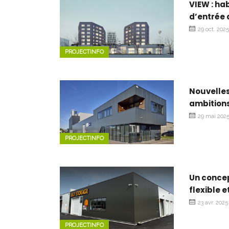
VIEW : ha
d’entrée 
29 oct. 202
PROJECTINFO
Nouvelles
ambitions
29 mai 202
PROJECTINFO
Un concep
flexible 
23 avr. 2025
PROJECTINFO