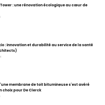
 Tower : une rénovation écologique au cœur de
4
io : innovation et durabilité au service de la santé
chitects)
24
d'une membrane de toit bitumineuse s'est avéré
on choix pour De Clerck
3