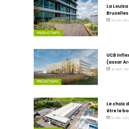
La Louisa
Bruxelles
25 nov. 202
PRODUCTINFO
UCB Inflex
(assar Ar
30 sept. 20
PROJECTINFO
Le choix 
être le b
01 déc. 202