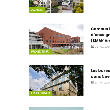
AWARDS
Campus De
d’enseign
(SMAK Ar
28 nov. 202
PROJECTINFO
Les burea
dans Nov
17 nov. 202
PROJECTINFO