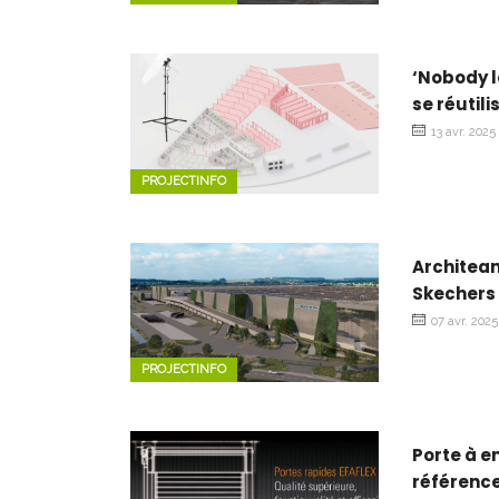
‘Nobody l
se réutil
13 avr. 2025
PROJECTINFO
Architeam
Skechers 
07 avr. 2025
PROJECTINFO
Porte à e
référence