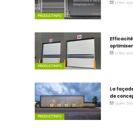
17 févr. 202
PRODUCTINFO
Efficacit
optimisen
17 févr. 202
PRODUCTINFO
La façade
de concep
13 janv. 202
PRODUCTINFO