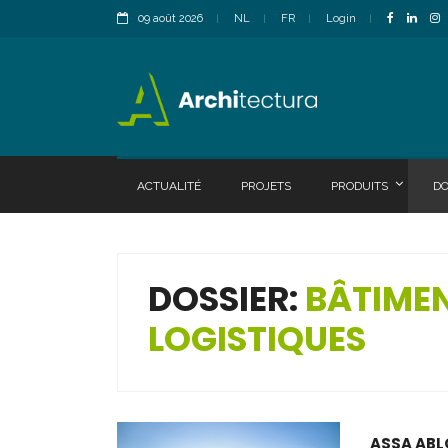
09 août 2026
NL
FR
Login
ACTUALITÉ
PROJETS
PRODUITS
DO
DOSSIER:
BÂTIMEN
LOGISTIQUES
ASSA ABLO