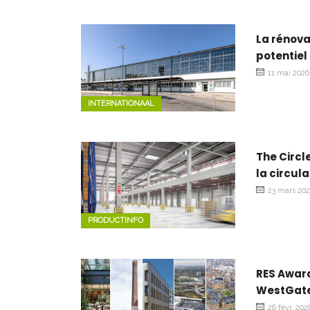
La rénova
potentiel
11 mai 2026
INTERNATIONAAL
The Circl
la circula
23 mars 20
PRODUCTINFO
RES Award
WestGate
26 févr. 202