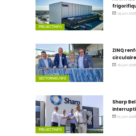
frigorifi
19 juin 202
PROJECTINFO
ZINQ renf
circulair
18 juin 202
SECTORNIEUWS
Sharp Be
interrupt
01 juin 202
PROJECTINFO