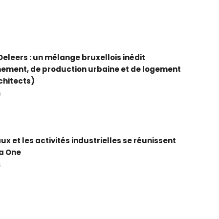
leers : un mélange bruxellois inédit
ement, de production urbaine et de logement
chitects)
5
ux et les activités industrielles se réunissent
a One
5