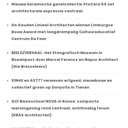
Nieuwe keramische gevelcollectie StoCera 54 zet
architecturale expressie centraal
De Gouden Liniaal Architecten winnen Limburgse
Bouw Award met laagdrempelig Cultuureducatief
Centrum De Faar
BEELD/VERHAAL. Het Etnografisch Museum in
Boedapest door Marcel Ferencz en Napur Architect
(Gie Bresseleers)
51N4E en AST77 verweven erfgoed, nieuwbouw en
collectief groen op Donysite in Tienen
GO! Basisschool NOVA in Ronse: compacte
leeromgeving rond centraal, achthoekig forum
(KRAS architecten)