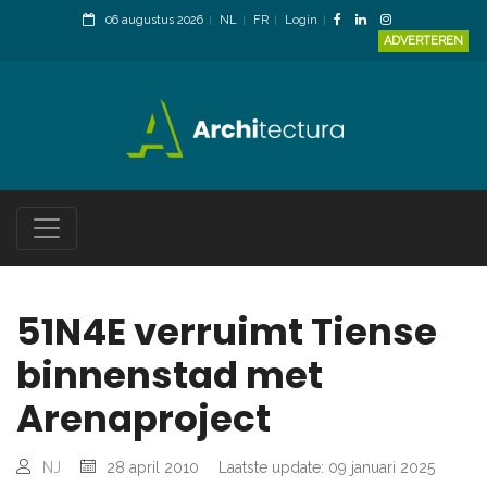
06 augustus 2026
NL
FR
Login
ADVERTEREN
51N4E verruimt Tiense
binnenstad met
Arenaproject
NJ
28 april 2010
Laatste update: 09 januari 2025