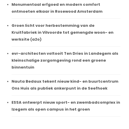
Monumentaal erfgoed en modern comfort
ontmoeten elkaar in Rosewood Amsterdam
Groen licht voor herbestemming van de
Kruitfabriek in Vilvoorde tot gemengde woon- en
werksite (a2o)
evr-architecten voltooit Ten Dries in Landegem als
kleinschalige zorgomgeving rond een groene
binnentuin
Nauta Bedaux tekent nieuw kind- en buurtcentrum
Ons Huis als publiek ankerpunt in de Seefhoek
ESSA ontwerpt nieuw sport- en zwembadcomplex in
Izegem als open campus in het groen