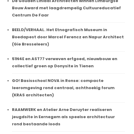
De Gouden Liniaal Architecten winnen Limburgse
Bouw Award met laagdrempelig Cultuureducatief
Centrum De Faar
BEELD/VERHAAL. Het Etnografisch Museum in
Boedapest door Marcel Ferencz en Napur Architect
(Gie Bresseleers)
51N4E en AST77 verweven erfgoed, nieuwbouw en
collectief groen op Donysite in Tienen
GO! Basisschool NOVA in Ronse: compacte
leeromgeving rond centraal, achthoekig forum
(KRAS architecten)
RAAMWERK en Atelier Arne Deruyter realiseren
jeugdsite in Eernegem als speelse architectuur
rond bestaande loods