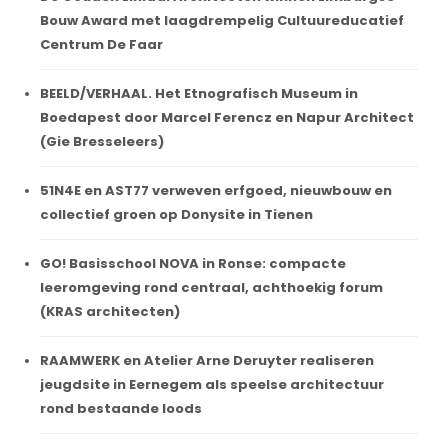
Bouw Award met laagdrempelig Cultuureducatief
Centrum De Faar
BEELD/VERHAAL. Het Etnografisch Museum in
Boedapest door Marcel Ferencz en Napur Architect
(Gie Bresseleers)
51N4E en AST77 verweven erfgoed, nieuwbouw en
collectief groen op Donysite in Tienen
GO! Basisschool NOVA in Ronse: compacte
leeromgeving rond centraal, achthoekig forum
(KRAS architecten)
RAAMWERK en Atelier Arne Deruyter realiseren
jeugdsite in Eernegem als speelse architectuur
rond bestaande loods