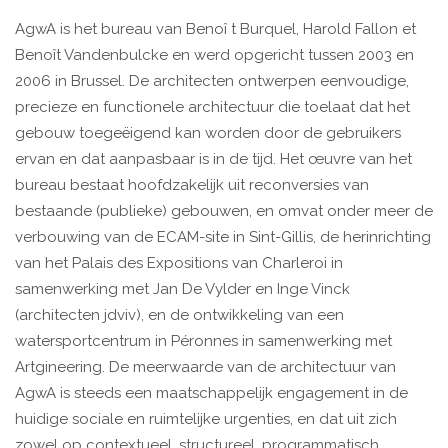
AgwA is het bureau van Benoî t Burquel, Harold Fallon et
Benoît Vandenbulcke en werd opgericht tussen 2003 en
2006 in Brussel. De architecten ontwerpen eenvoudige,
precieze en functionele architectuur die toelaat dat het
gebouw toegeëigend kan worden door de gebruikers
ervan en dat aanpasbaar is in de tijd. Het œuvre van het
bureau bestaat hoofdzakelijk uit reconversies van
bestaande (publieke) gebouwen, en omvat onder meer de
verbouwing van de ECAM-site in Sint-Gillis, de herinrichting
van het Palais des Expositions van Charleroi in
samenwerking met Jan De Vylder en Inge Vinck
(architecten jdviv), en de ontwikkeling van een
watersportcentrum in Péronnes in samenwerking met
Artgineering. De meerwaarde van de architectuur van
AgwA is steeds een maatschappelijk engagement in de
huidige sociale en ruimtelijke urgenties, en dat uit zich
zowel op contextueel, structureel, programmatisch,