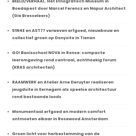
BEELD/VERHAAL. Het Etnografisch Museum in
Boedapest door Marcel Ferencz en Napur Architect
(Gie Bresseleers)
51N4E en AST77 verweven erfgoed, nieuwbouw en
collectief groen op Donysite in Tienen
GO! Basisschool NOVA in Ronse: compacte
leeromgeving rond centraal, achthoekig forum
(KRAS architecten)
RAAMWERK en Atelier Arne Deruyter realiseren
jeugdsite in Eernegem als speelse architectuur
rond bestaande loods
Monumentaal erfgoed en modern comfort
ontmoeten elkaar in Rosewood Amsterdam
Groen licht voor herbestemming van de