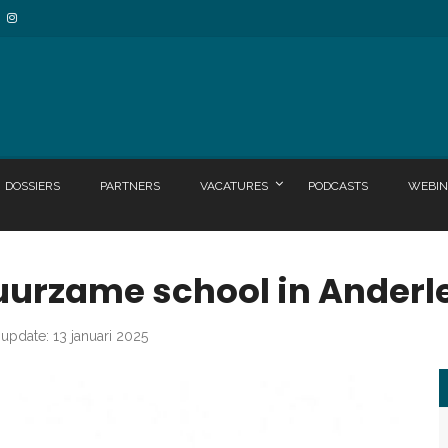
DOSSIERS
PARTNERS
VACATURES
PODCASTS
WEBIN
uurzame school in Anderl
 update: 13 januari 2025