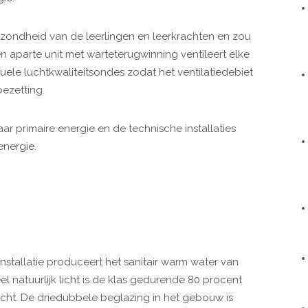
ezondheid van de leerlingen en leerkrachten en zou
 aparte unit met warteterugwinning ventileert elke
duele luchtkwaliteitsondes zodat het ventilatiedebiet
bezetting.
ar primaire energie en de technische installaties
energie.
stallatie produceert het sanitair warm water van
l natuurlijk licht is de klas gedurende 80 procent
licht. De driedubbele beglazing in het gebouw is