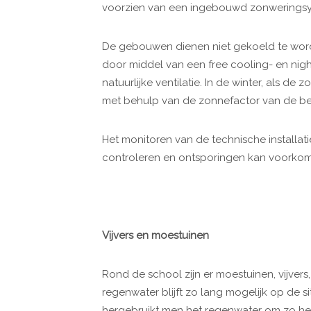
voorzien van een ingebouwd zonweringsys
De gebouwen dienen niet gekoeld te word
door middel van een free cooling- en nig
natuurlijke ventilatie. In de winter, als d
met behulp van de zonnefactor van de be
Het monitoren van de technische installat
controleren en ontsporingen kan voorko
Vijvers en moestuinen
Rond de school zijn er moestuinen, vijver
regenwater blijft zo lang mogelijk op de
hergebruikt men het regenwater om zo het