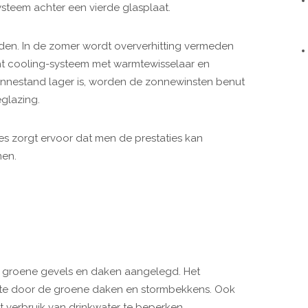
teem achter een vierde glasplaat.
en. In de zomer wordt oververhitting vermeden
ht cooling-systeem met warmtewisselaar en
e zonnestand lager is, worden de zonnewinsten benut
glazing.
ies zorgt ervoor dat men de prestaties kan
men.
s, groene gevels en daken aangelegd. Het
 site door de groene daken en stormbekkens. Ook
 verbruik van drinkwater te beperken.