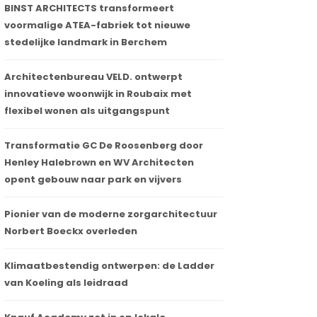
BINST ARCHITECTS transformeert
voormalige ATEA-fabriek tot nieuwe
stedelijke landmark in Berchem
Architectenbureau VELD. ontwerpt
innovatieve woonwijk in Roubaix met
flexibel wonen als uitgangspunt
Transformatie GC De Roosenberg door
Henley Halebrown en WV Architecten
opent gebouw naar park en vijvers
Pionier van de moderne zorgarchitectuur
Norbert Boeckx overleden
Klimaatbestendig ontwerpen: de Ladder
van Koeling als leidraad