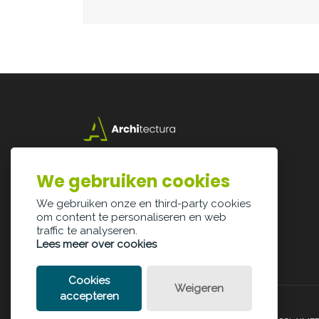
Lazarijstraat 168
3500 Hasselt
We gebruiken cookies
info@architectura.be
We gebruiken onze en third-party cookies
om content te personaliseren en web
traffic te analyseren.
Lees meer over cookies
Cookies
Weigeren
accepteren