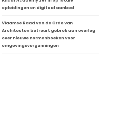
Knauf Academy zet in op lokale
opleidingen en digitaal aanbod
Vlaamse Raad van de Orde van
Architecten betreurt gebrek aan overleg
over nieuwe normenboeken voor
omgevingsvergunningen