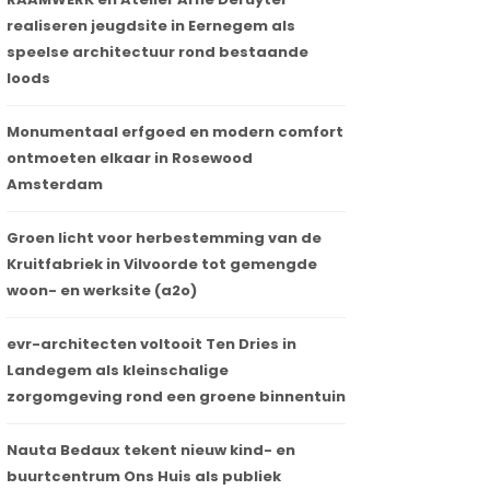
realiseren jeugdsite in Eernegem als
speelse architectuur rond bestaande
loods
Monumentaal erfgoed en modern comfort
ontmoeten elkaar in Rosewood
Amsterdam
Groen licht voor herbestemming van de
Kruitfabriek in Vilvoorde tot gemengde
woon- en werksite (a2o)
evr-architecten voltooit Ten Dries in
Landegem als kleinschalige
zorgomgeving rond een groene binnentuin
Nauta Bedaux tekent nieuw kind- en
buurtcentrum Ons Huis als publiek