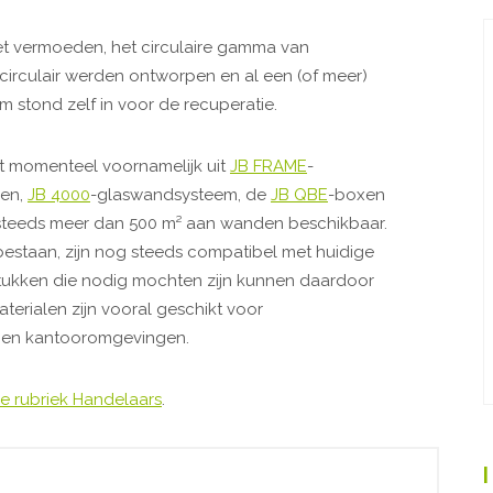
et vermoeden, het circulaire gamma van
irculair werden ontworpen en al een (of meer)
 stond zelf in voor de recuperatie.
 momenteel voornamelijk uit
JB FRAME
-
den,
JB 4000
-glaswandsysteem, de
JB QBE
-boxen
 steeds meer dan 500 m² aan wanden beschikbaar.
 bestaan, zijn nog steeds compatibel met huidige
stukken die nodig mochten zijn kunnen daardoor
rialen zijn vooral geschikt voor
 en kantooromgevingen.
e rubriek Handelaars
.