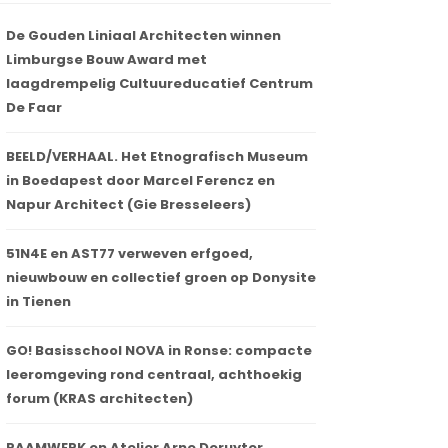
De Gouden Liniaal Architecten winnen
Limburgse Bouw Award met
laagdrempelig Cultuureducatief Centrum
De Faar
BEELD/VERHAAL. Het Etnografisch Museum
in Boedapest door Marcel Ferencz en
Napur Architect (Gie Bresseleers)
51N4E en AST77 verweven erfgoed,
nieuwbouw en collectief groen op Donysite
in Tienen
GO! Basisschool NOVA in Ronse: compacte
leeromgeving rond centraal, achthoekig
forum (KRAS architecten)
RAAMWERK en Atelier Arne Deruyter