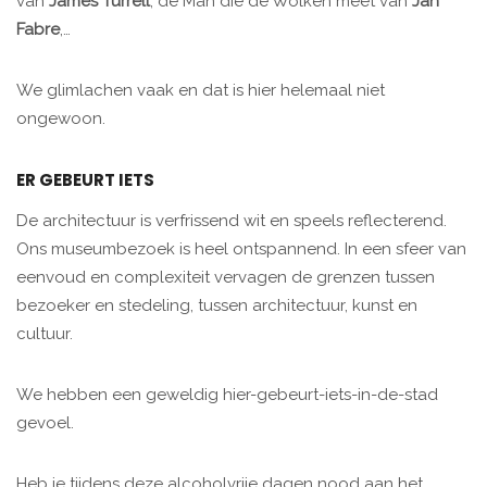
van
James Turrell
, de Man die de Wolken meet van
Jan
Fabre
,…
We glimlachen vaak en dat is hier helemaal niet
ongewoon.
ER GEBEURT IETS
De architectuur is verfrissend wit en speels reflecterend.
Ons museumbezoek is heel ontspannend. In een sfeer van
eenvoud en complexiteit vervagen de grenzen tussen
bezoeker en stedeling, tussen architectuur, kunst en
cultuur.
We hebben een geweldig hier-gebeurt-iets-in-de-stad
gevoel.
Heb je tijdens deze alcoholvrije dagen nood aan het