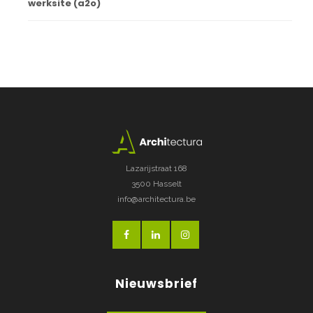
werksite (a2o)
Lazarijstraat 168
3500 Hasselt
info@architectura.be
Nieuwsbrief