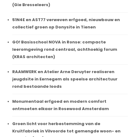
(Gie Bresseleers)
51N4E en AST77 verweven erfgoed, nieuwbouw en
collectief groen op Donysite in Tienen
GO! Basisschool NOVA in Ronse: compacte
leeromgeving rond centraal, achthoekig forum
(KRAS architecten)
RAAMWERK en Atelier Arne Deruyter realiseren
jeugdsite in Eernegem als speelse architectuur
rond bestaande loods
Monumentaal erfgoed en modern comfort
ontmoeten elkaar in Rosewood Amsterdam
Groen licht voor herbestemming van de
Kruitfabriek in Vilvoorde tot gemengde woon- en