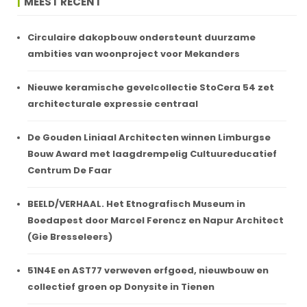
MEEST RECENT
Circulaire dakopbouw ondersteunt duurzame
ambities van woonproject voor Mekanders
Nieuwe keramische gevelcollectie StoCera 54 zet
architecturale expressie centraal
De Gouden Liniaal Architecten winnen Limburgse
Bouw Award met laagdrempelig Cultuureducatief
Centrum De Faar
BEELD/VERHAAL. Het Etnografisch Museum in
Boedapest door Marcel Ferencz en Napur Architect
(Gie Bresseleers)
51N4E en AST77 verweven erfgoed, nieuwbouw en
collectief groen op Donysite in Tienen