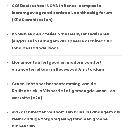
GO! Basisschool NOVA in Ronse: compacte
leeromgeving rond centraal, achthoekig forum
(KRAS architecten)
RAAMWERK en Atelier Arne Deruyter realiseren
jeugdsite in Eernegem als speelse architectuur
rond bestaande loods
Monumentaal erfgoed en modern comfort
ontmoeten elkaar in Rosewood Amsterdam
Groen licht voor herbestemming van de
Kruitfabriek in Vilvoorde tot gemengde woon- en
werksite (a2o)
evr-architecten voltooit Ten Dries in Landegem als
kleinschalige zorgomgeving rond een groene
binnentuin