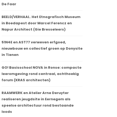
De Faar
BEELD/VERHAAL. Het Etnografisch Museum
in Boedapest door Marcel Ferencz en
Napur Architect (Gie Bresseleers)
51N4E en AST77 verweven erfgoed,
nieuwbouw en collectief groen op Donysite
in Tienen
GO! Basisschool NOVA in Ronse: compacte
leeromgeving rond centraal, achthoekig
forum (KRAS architecten)
RAAMWERK en Atelier Arne Deruyter
realiseren jeugdsite in Eernegem als
speelse architectuur rond bestaande
loods