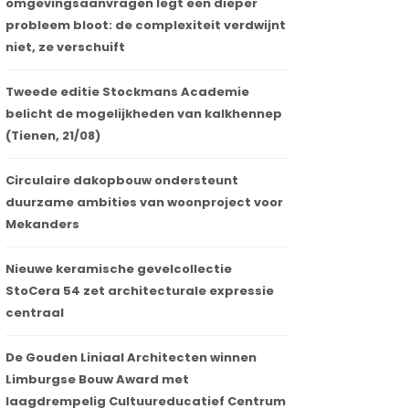
omgevingsaanvragen legt een dieper
probleem bloot: de complexiteit verdwijnt
niet, ze verschuift
Tweede editie Stockmans Academie
belicht de mogelijkheden van kalkhennep
(Tienen, 21/08)
Circulaire dakopbouw ondersteunt
duurzame ambities van woonproject voor
Mekanders
Nieuwe keramische gevelcollectie
StoCera 54 zet architecturale expressie
centraal
De Gouden Liniaal Architecten winnen
Limburgse Bouw Award met
laagdrempelig Cultuureducatief Centrum