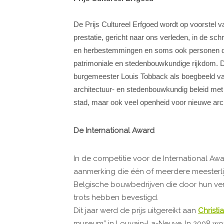
De Prijs Cultureel Erfgoed wordt op voorstel v
prestatie, gericht naar ons verleden, in de sch
en herbestemmingen en soms ook personen di
patrimoniale en stedenbouwkundige rijkdom. Di
burgemeester Louis Tobback als boegbeeld van
architectuur- en stedenbouwkundig beleid met 
stad, maar ook veel openheid voor nieuwe archi
De International Award
In de competitie voor de International A
aanmerking die één of meerdere meesterli
Belgische bouwbedrijven die door hun ver
trots hebben bevestigd.
Dit jaar werd de prijs uitgereikt aan
Christ
museum” in Louvain-La-Neuve. In 2008 won