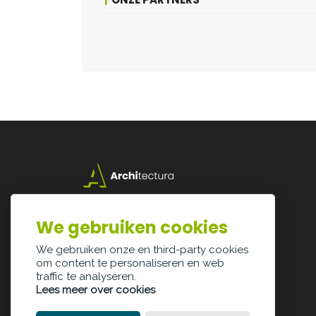
Lazarijstraat 168
3500 Hasselt
We gebruiken cookies
info@architectura.be
We gebruiken onze en third-party cookies
om content te personaliseren en web
traffic te analyseren.
Lees meer over cookies