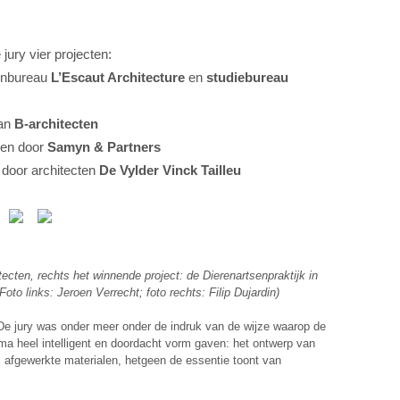
l selecteerde de jury vier projecten:
tenbureau
L’Escaut Architecture
en
studiebureau
van
B-architecten
pen door
Samyn & Partners
door architecten
De Vylder Vinck Tailleu
cten, rechts het winnende project: de Dierenartsenpraktijk in
o links: Jeroen Verrecht; foto rechts: Filip Dujardin)
 De jury was onder meer onder de indruk van de wijze waarop de
ma heel intelligent en doordacht vorm gaven: het ontwerp van
 afgewerkte materialen, hetgeen de essentie toont van