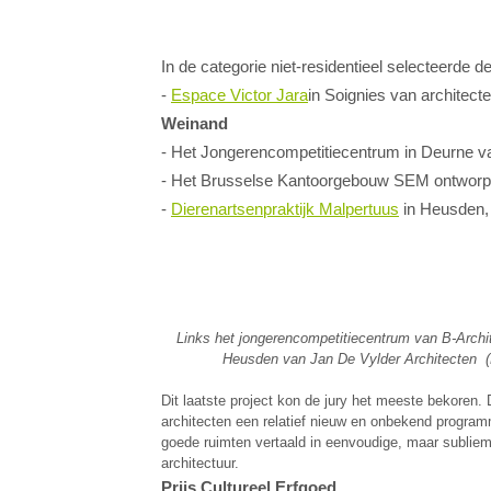
In de categorie niet-residentiee
-
Espace Victor Jara
in Soignies van architec
Weinand
- Het Jongerencompetitiecentrum in Deurne 
- Het Brusselse Kantoorgebouw SEM ontwor
-
Dierenartsenpraktijk Malpertuus
in Heusden, 
Links het jongerencompetitiecentrum van B-Archite
Heusden van Jan De Vylder Architecten (Fot
Dit laatste project kon de jury het meeste bekoren.
architecten een relatief nieuw en onbekend program
goede ruimten vertaald in eenvoudige, maar subliem
architectuur.
Prijs Cultureel Erfgoed