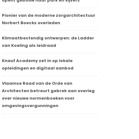
opent gebouw naar park en vijvers
Pionier van de moderne zorgarchitectuur
Norbert Boeckx overleden
Klimaatbestendig ontwerpen: de Ladder
van Koeling als leidraad
Knauf Academy zet in op lokale
opleidingen en digitaal aanbod
Vlaamse Raad van de Orde van
Architecten betreurt gebrek aan overleg
over nieuwe normenboeken voor
omgevingsvergunningen