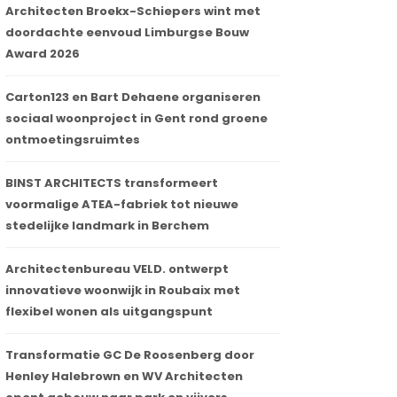
Architecten Broekx-Schiepers wint met
doordachte eenvoud Limburgse Bouw
Award 2026
Carton123 en Bart Dehaene organiseren
sociaal woonproject in Gent rond groene
ontmoetingsruimtes
BINST ARCHITECTS transformeert
voormalige ATEA-fabriek tot nieuwe
stedelijke landmark in Berchem
Architectenbureau VELD. ontwerpt
innovatieve woonwijk in Roubaix met
flexibel wonen als uitgangspunt
Transformatie GC De Roosenberg door
Henley Halebrown en WV Architecten