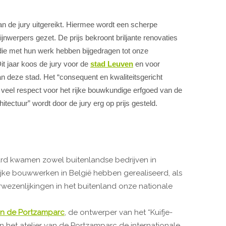
an de jury uitgereikt. Hiermee wordt een scherpe
rijnwerpers gezet. De prijs bekroont briljante renovaties
e met hun werk hebben bijgedragen tot onze
t jaar koos de jury voor de
stad Leuven
en voor
 deze stad. Het “consequent en kwaliteitsgericht
veel respect voor het rijke bouwkundige erfgoed van de
tectuur” wordt door de jury erg op prijs gesteld.
ward kwamen zowel buitenlandse bedrijven in
jke bouwwerken in België hebben gerealiseerd, als
wezenlijkingen in het buitenland onze nationale
ian de Portzamparc
, de ontwerper van het “Kuifje-
 het atelier van de Portzamparc de internationale