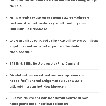
architecturaal sluitstuk van herontwikkeling langs
de Leie
NERO architectuur en stedenbouw combineert
restauratie met zeshoekige uitbreiding voor
Cultuurhuis Hansbeke
LAVA architecten geeft Sint-Katelijne-Waver nieuw
vrijetijdscentrum met agora en flexibele
architectuur
STEEN & BEEN. Rotte appels (Filip Canfyn)
"Architectuur en infrastructuur zijn voor mij
hetzelfde": Shohei Shigematsu over OMA's
uitbreiding van het New Museum
Illus zet de kracht van het detail centraal met
handgemaakte interieurobjecten