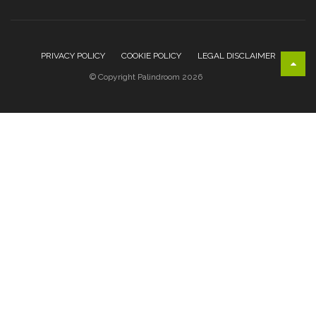
PRIVACY POLICY
COOKIE POLICY
LEGAL DISCLAIMER
© Copyright Palindroom 2026