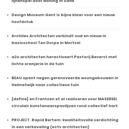
lijnenspel door woning in Genk
Design Museum Gent is bijna klaar voor een nieuw
hoofdstuk
Archiles Architecten verbindt oud en nieuw in
basisschool Ten Dorpe in Mortsel
a2o architecten heractiveert Pastorij Beverst met
lichte oranjerie in de tuin
BEAU opent negen gerenoveerde woongebouwen in
Helmetwijk naar collectieve tuin
{define} en Frantzen et al realiseren voor MASEREEL
circulair kunstenaarspaviljoen rond collectief hart
PROJECT. Rapid Bertem: kwaliteitsvolle verdichting
in een verkaveling (ectv architecten)