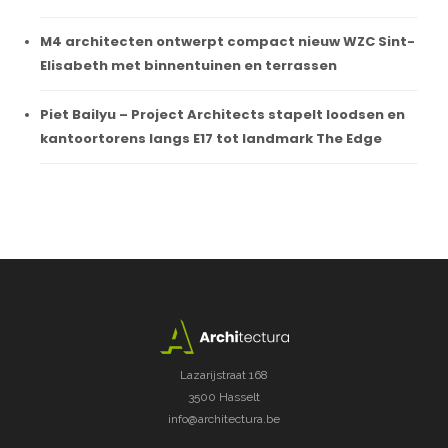
M4 architecten ontwerpt compact nieuw WZC Sint-
Elisabeth met binnentuinen en terrassen
Piet Bailyu – Project Architects stapelt loodsen en
kantoortorens langs E17 tot landmark The Edge
Lazarijstraat 168
3500 Hasselt
info@architectura.be