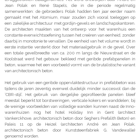
Jean Polak en René Stapels, die in die periode regelmatig
samenwerkten: de gebroeders Polak hadden tien jaar eerder naam
gemaakt met het Atomium, maar zouden zich vooral toeleggen op
een zakelijke architectuur met gordijn-gevels en landschapskantoren.
De architecten maakten van het ontwerp voor het warenhuis een
constante evenwichtsoefening tussen het creëren van eenheid, zonder
daarbij in monotonie te vervallen. De eenheid van het volume wordt in
eerste instantie versterkt door het materiaalgebruik in de gevel. Over
een totale gevelbreedte van ca. 200 m langs de Nieuwstraat en de
Koolstraat werd het gebouw bekleed met geribde prefabpanelen in
beton, waarmee het een voorbeeld vormt van de brutalistische variant
van architectonisch beton.
Het gebruik van een geribde oppervlaktestructuur in prefabbeton was
tijdens de jaren zeventig evenwel duidelijk minder succesvol dan de
‘CBR-stijl’. Het gebruik van dergelijke geprofileerde panelen bleef
meestal beperkt tot borstweringen, verticale kokers en wanddelen; bij
de weinige voorbeelden van volledige wanden kunnen naast de Inno-
warenhuizen nog het hotel Holiday Inn in Gent (architect
Vankerckhove, architectonisch beton door Seghers Prefalith Beton) en
Paleis 11 op de Heizel (architecten André en Jean Polak,
architectonisch beton door Kunststeenfabriek G. Vandewalle)
genoemd worden.