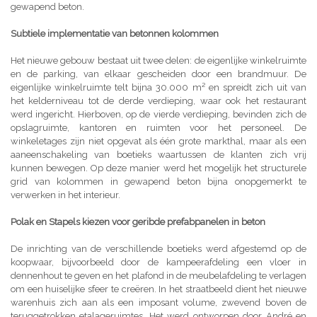
gewapend beton.
Subtiele implementatie van betonnen kolommen
Het nieuwe gebouw bestaat uit twee delen: de eigenlijke winkelruimte
en de parking, van elkaar gescheiden door een brandmuur. De
eigenlijke winkelruimte telt bijna 30.000 m² en spreidt zich uit van
het kelderniveau tot de derde verdieping, waar ook het restaurant
werd ingericht. Hierboven, op de vierde verdieping, bevinden zich de
opslagruimte, kantoren en ruimten voor het personeel. De
winkeletages zijn niet opgevat als één grote markthal, maar als een
aaneenschakeling van boetieks waartussen de klanten zich vrij
kunnen bewegen. Op deze manier werd het mogelijk het structurele
grid van kolommen in gewapend beton bijna onopgemerkt te
verwerken in het interieur.
Polak en Stapels kiezen voor geribde prefabpanelen in beton
De inrichting van de verschillende boetieks werd afgestemd op de
koopwaar, bijvoorbeeld door de kampeerafdeling een vloer in
dennenhout te geven en het plafond in de meubelafdeling te verlagen
om een huiselijke sfeer te creëren. In het straatbeeld dient het nieuwe
warenhuis zich aan als een imposant volume, zwevend boven de
teruggetrokken etalageruimtes. Het werd ontworpen door André en