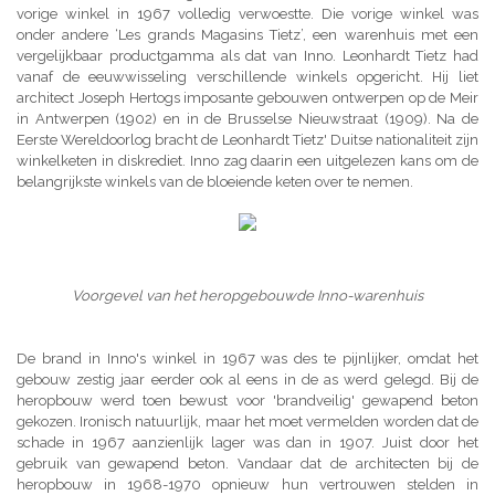
vorige winkel in 1967 volledig verwoestte. Die vorige winkel was
onder andere ‘Les grands Magasins Tietz’, een warenhuis met een
vergelijkbaar productgamma als dat van Inno. Leonhardt Tietz had
vanaf de eeuwwisseling verschillende winkels opgericht. Hij liet
architect Joseph Hertogs imposante gebouwen ontwerpen op de Meir
in Antwerpen (1902) en in de Brusselse Nieuwstraat (1909). Na de
Eerste Wereldoorlog bracht de Leonhardt Tietz' Duitse nationaliteit zijn
winkelketen in diskrediet. Inno zag daarin een uitgelezen kans om de
belangrijkste winkels van de bloeiende keten over te nemen.
Voorgevel van het heropgebouwde Inno-warenhuis
De brand in Inno's winkel in 1967 was des te pijnlijker, omdat het
gebouw zestig jaar eerder ook al eens in de as werd gelegd. Bij de
heropbouw werd toen bewust voor 'brandveilig' gewapend beton
gekozen. Ironisch natuurlijk, maar het moet vermelden worden dat de
schade in 1967 aanzienlijk lager was dan in 1907. Juist door het
gebruik van gewapend beton. Vandaar dat de architecten bij de
heropbouw in 1968-1970 opnieuw hun vertrouwen stelden in