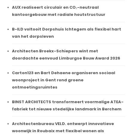
AUX realiseert circulair en CO₂-neutraal
kantoorgebouw met radiale houtstructuur
B-ILD voltooit Dorpshuis Ichtegem als flexibel hart
van het dorpsleven
Architecten Broekx-Schiepers wint met
doordachte eenvoud Limburgse Bouw Award 2026
Carton123 en Bart Dehaene organiseren sociaal
woonproject in Gent rond groene
ontmoetingsruimtes
BINST ARCHITECTS transformeert voormalige ATEA-
fabriek tot nieuwe stedelijke landmark in Berchem
Architectenbureau VELD. ontwerpt innovatieve
woonwijk in Roubaix met flexibel wonen als