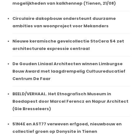
mogelijkheden van kalkhennep (Tienen, 21/08)
Circulaire dakopbouw ondersteunt duurzame
ambities van woonproject voor Mekanders
Nieuwe keramische gevelcollectie StoCera 54 zet
architecturale expressie centraal
De Gouden Liniaal Architecten winnen Limburgse
Bouw Award met laagdrempelig Cultuureducatief
Centrum De Faar
BEELD/VERHAAL. Het Etnografisch Museum in
Boedapest door Marcel Ferencz en Napur Architect
(Gie Bresseleers)
51N4E en AST77 verweven erfgoed, nieuwbouw en
collectief groen op Donysite in Tienen