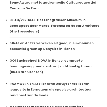
Bouw Award met laagdrempelig Cultuureducatief
Centrum De Faar
BEELD/VERHAAL. Het Etnografisch Museum in
Boedapest door Marcel Ferencz en Napur Architect
(Gie Bresseleers)
51N4E en AST77 verweven erfgoed, nieuwbouw en
collectief groen op Donysite in Tienen
GO! Basisschool NOVA in Ronse: compacte
leeromgeving rond centraal, achthoekig forum
(KRAS architecten)
RAAMWERK en Atelier Arne Deruyter realiseren
jeugdsite in Eernegem als speelse architectuur
rond bestaande loods
Monumentaal erfgoed en modern comfort