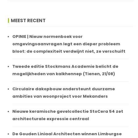
MEEST RECENT
OPINIE | Nieuw normenboek voor
omgevingsaanvragen legt een dieper probleem
bloot: de complexiteit verdwijnt niet, ze verschuift
Tweede editie Stockmans Academie belicht de
mogelijkheden van kalkhennep (Tienen, 21/08)
Circulaire dakopbouw ondersteunt duurzame
ambities van woonproject voor Mekanders
Nieuwe keramische gevelcollectie StoCera 54 zet
architecturale expressie centraal
De Gouden Liniaal Architecten winnen Limburgse