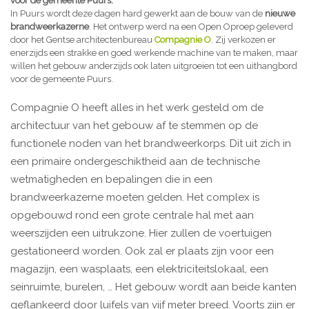
voor de gemeente Puurs.
In Puurs wordt deze dagen hard gewerkt aan de bouw van de
nieuwe
brandweerkazerne
. Het ontwerp werd na een Open Oproep geleverd
door het Gentse architectenbureau
Compagnie O
. Zij verkozen er
enerzijds een strakke en goed werkende machine van te maken, maar
willen het gebouw anderzijds ook laten uitgroeien tot een uithangbord
voor de gemeente Puurs.
Compagnie O heeft alles in het werk gesteld om de
architectuur van het gebouw af te stemmen op de
functionele noden van het brandweerkorps. Dit uit zich in
een primaire ondergeschiktheid aan de technische
wetmatigheden en bepalingen die in een
brandweerkazerne moeten gelden. Het complex is
opgebouwd rond een grote centrale hal met aan
weerszijden een uitrukzone. Hier zullen de voertuigen
gestationeerd worden. Ook zal er plaats zijn voor een
magazijn, een wasplaats, een elektriciteitslokaal, een
seinruimte, burelen, … Het gebouw wordt aan beide kanten
geflankeerd door luifels van vijf meter breed. Voorts zijn er