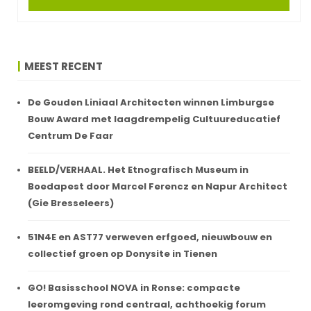
MEEST RECENT
De Gouden Liniaal Architecten winnen Limburgse
Bouw Award met laagdrempelig Cultuureducatief
Centrum De Faar
BEELD/VERHAAL. Het Etnografisch Museum in
Boedapest door Marcel Ferencz en Napur Architect
(Gie Bresseleers)
51N4E en AST77 verweven erfgoed, nieuwbouw en
collectief groen op Donysite in Tienen
GO! Basisschool NOVA in Ronse: compacte
leeromgeving rond centraal, achthoekig forum