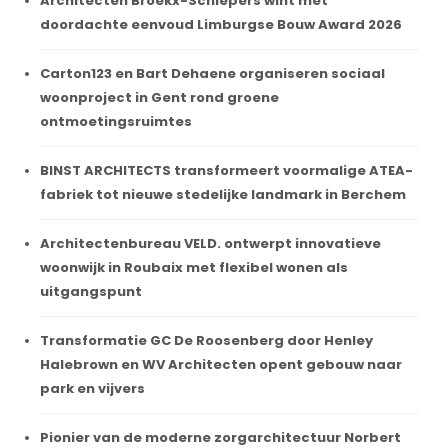
Architecten Broekx-Schiepers wint met
doordachte eenvoud Limburgse Bouw Award 2026
Carton123 en Bart Dehaene organiseren sociaal
woonproject in Gent rond groene
ontmoetingsruimtes
BINST ARCHITECTS transformeert voormalige ATEA-
fabriek tot nieuwe stedelijke landmark in Berchem
Architectenbureau VELD. ontwerpt innovatieve
woonwijk in Roubaix met flexibel wonen als
uitgangspunt
Transformatie GC De Roosenberg door Henley
Halebrown en WV Architecten opent gebouw naar
park en vijvers
Pionier van de moderne zorgarchitectuur Norbert