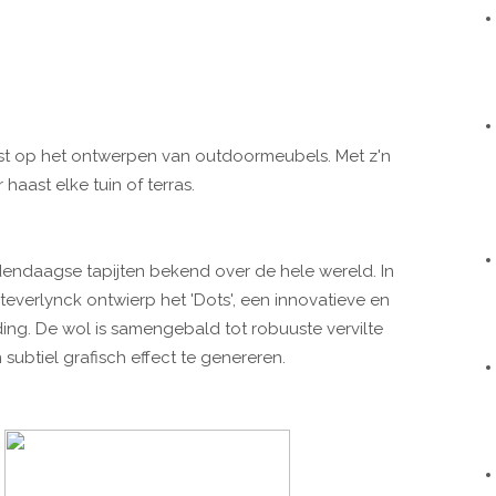
itst op het ontwerpen van outdoormeubels. Met z'n
 haast elke tuin of terras.
edendaagse tapijten bekend over de hele wereld. In
everlynck ontwierp het 'Dots', een innovatieve en
g. De wol is samengebald tot robuuste vervilte
subtiel grafisch effect te genereren.