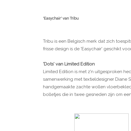
'Easychair' van Tribu
Tribu is een Belgisch merk dat zich toesp
frisse design is de 'Easychair' geschikt voor
'Dots' van Limited Edition
Limited Edition is met z'n uitgesproken h
samenwerking met textieldesigner Diane St
handgemaakte zachte wollen vloerbekledin
bolletjes die in twee gesneden zijn om een 