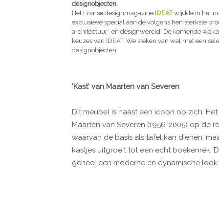
designobjecten.
Het Franse designmagazine
IDEAT
wijdde in het 
exclusieve special aan de volgens hen sterkste p
architectuur- en designwereld. De komende weken 
keuzes van IDEAT. We steken van wal met een sele
designobjecten.
'Kast' van Maarten van Severen
Dit meubel is haast een icoon op zich. He
Maarten van Severen (1956-2005) op de rol 
waarvan de basis als tafel kan dienen, m
kastjes uitgroeit tot een echt boekenrek. 
geheel een moderne en dynamische look.