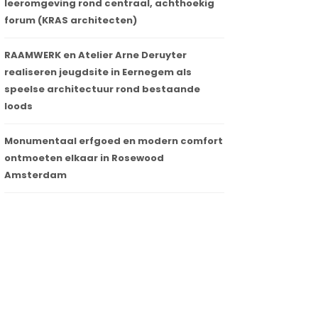
leeromgeving rond centraal, achthoekig
forum (KRAS architecten)
RAAMWERK en Atelier Arne Deruyter
realiseren jeugdsite in Eernegem als
speelse architectuur rond bestaande
loods
Monumentaal erfgoed en modern comfort
ontmoeten elkaar in Rosewood
Amsterdam