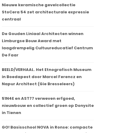
Nieuwe keramische gevelcollectie
StoCera 54 zet architecturale expressie
centraal
De Gouden Liniaal Architecten winnen
Limburgse Bouw Award met
laagdrempelig Cultuureducatief Centrum
De Faar
BEELD/VERHAAL. Het Etnografisch Museum
in Boedapest door Marcel Ferencz en
Napur Architect (Gie Bresseleers)
51N4E en AST77 verweven erfgoed,
nieuwbouw en collectief groen op Donysite
in Tienen
GO! Basisschool NOVA in Ronse: compacte