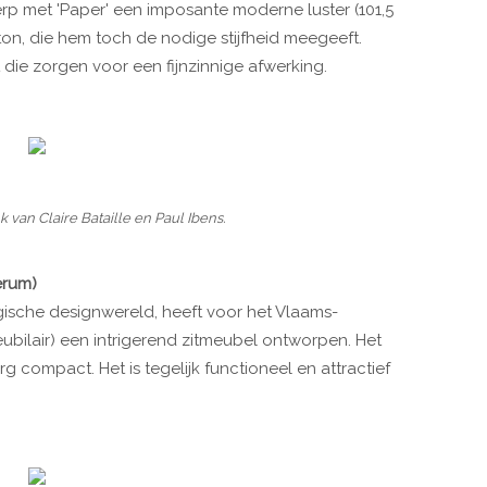
p met 'Paper' een imposante moderne luster (101,5
rton, die hem toch de nodige stijfheid meegeeft.
die zorgen voor een fijnzinnige afwerking.
 van Claire Bataille en Paul Ibens.
erum)
gische designwereld, heeft voor het Vlaams-
ubilair) een intrigerend zitmeubel ontworpen. Het
rg compact. Het is tegelijk functioneel en attractief