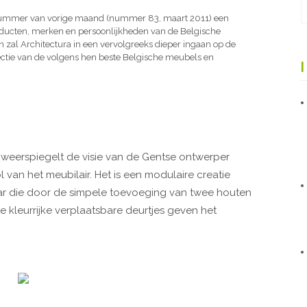
nummer van vorige maand (nummer 83, maart 2011) een
roducten, merken en persoonlijkheden van de Belgische
zal Architectura in een vervolgreeks dieper ingaan op de
ctie van de volgens hen beste Belgische meubels en
t weerspiegelt de visie van de Gentse ontwerper
van het meubilair. Het is een modulaire creatie
aar die door de simpele toevoeging van twee houten
De kleurrijke verplaatsbare deurtjes geven het