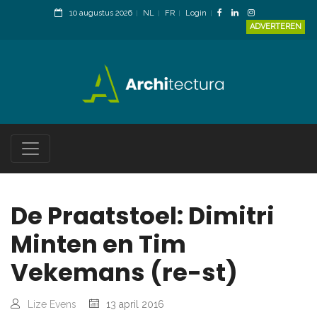
10 augustus 2026
NL
FR
Login
ADVERTEREN
De Praatstoel: Dimitri
Minten en Tim
Vekemans (re-st)
Lize Evens
13 april 2016