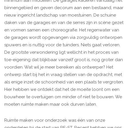
minimum aan middelen. De garages kaderen vandaag het
binnengebied en geven decorum aan een bestaand, maar
nieuw ingericht landschap van moestuinen. De schuine
daken van de garages en van de serres zijn in scène gezet
en vormen samen een choreografie. Het regenwater van
de garages wordt opgevangen via zorgvuldig ontworpen
spuwers en is nuttig voor de tuinders. Niets gaat verloren.
De grootste verwondering ligt wellicht in het proces van
toe-eigening dat blijkbaar vanzelf groot is, nog groter dan
voordien. Wat wil je meer bereiken als ontwerper? Het
ontwerp start bij het in vraag stellen van de opdracht, met
als enige inzet de schoonheid van een plaats te vergroten.
Hier hebben we ontdekt dat het de moeite loont om een
bouwheer te overtuigen om minder of niet te bouwen. We
moeten ruimte maken maar ook durven laten.
Ruimte maken voor onderzoek was één van onze
onderdelen bij de start van RE-ST. Recent hebben we ons