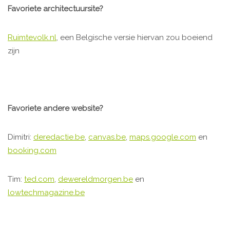
Favoriete architectuursite?
Ruimtevolk.nl
, een Belgische versie hiervan zou boeiend
zijn
Favoriete andere website?
Dimitri:
deredactie.be
,
canvas.be
,
maps.google.com
en
booking.com
Tim:
ted.com
,
dewereldmorgen.be
en
lowtechmagazine.be