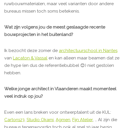
ruwbouwmaterialen, maar veel varianten door andere
bureaus missen toch soms betekenis.
Wat zijn volgens jou de meest geslaagde recente
bouwprojecten in het buitenland?
Ik bezocht deze zomer de
architectuurschool in Nantes
van
Lacaton & Vassal
en kan alleen maar beamen dat ze
de hype (en dus de referentiebubbel 😊) niet gestolen
hebben.
Welke jonge architect in Vlaanderen maakt momenteel
veel indruk op jou?
Even een lans breken voor ontwerptalent uit de KUL:
Carton123
,
Studio Okami
,
Agmen
,
Fijn Atelier
, … Al zijn die
bureaus tegenwoordig toch ook al snel 10 jaar bezig…