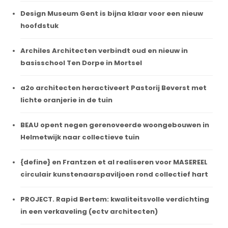
Design Museum Gent is bijna klaar voor een nieuw
hoofdstuk
Archiles Architecten verbindt oud en nieuw in
basisschool Ten Dorpe in Mortsel
a2o architecten heractiveert Pastorij Beverst met
lichte oranjerie in de tuin
BEAU opent negen gerenoveerde woongebouwen in
Helmetwijk naar collectieve tuin
{define} en Frantzen et al realiseren voor MASEREEL
circulair kunstenaarspaviljoen rond collectief hart
PROJECT. Rapid Bertem: kwaliteitsvolle verdichting
in een verkaveling (ectv architecten)