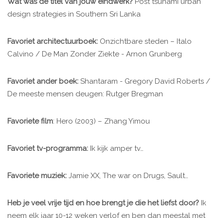
Wat was de titel van jouw eindwerk?
Post tsunami urban
design strategies in Southern Sri Lanka
Favoriet architectuurboek:
Onzichtbare steden – Italo
Calvino / De Man Zonder Ziekte - Arnon Grunberg
Favoriet ander boek:
Shantaram - Gregory David Roberts /
De meeste mensen deugen: Rutger Bregman
Favoriete film
: Hero (2003) – Zhang Yimou
Favoriet tv-programma:
Ik kijk amper tv…
Favoriete muziek:
Jamie XX, The war on Drugs, Sault…
Heb je veel vrije tijd en hoe brengt je die het liefst door?
Ik
neem elk jaar 10-12 weken verlof en ben dan meestal met