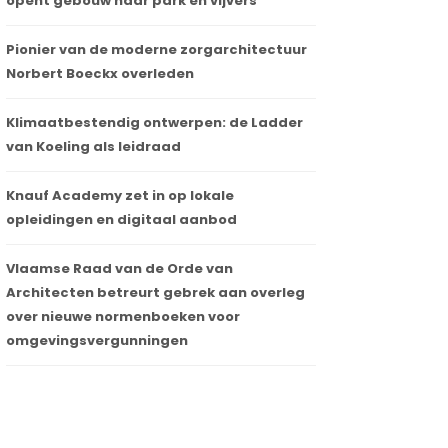
opent gebouw naar park en vijvers
Pionier van de moderne zorgarchitectuur
Norbert Boeckx overleden
Klimaatbestendig ontwerpen: de Ladder
van Koeling als leidraad
Knauf Academy zet in op lokale
opleidingen en digitaal aanbod
Vlaamse Raad van de Orde van
Architecten betreurt gebrek aan overleg
over nieuwe normenboeken voor
omgevingsvergunningen