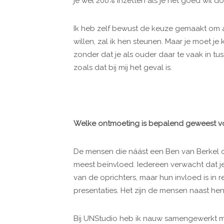
je wel 200% inzetten als je het goed wil do
Ik heb zelf bewust de keuze gemaakt om a
willen, zal ik hen steunen. Maar je moet j
zonder dat je als ouder daar te vaak in tu
zoals dat bij mij het geval is.
Welke ontmoeting is bepalend geweest voo
De mensen die náást een Ben van Berkel 
meest beïnvloed. Iedereen verwacht dat je
van de oprichters, maar hun invloed is in rea
presentaties. Het zijn de mensen naast hen
Bij UNStudio heb ik nauw samengewerkt 