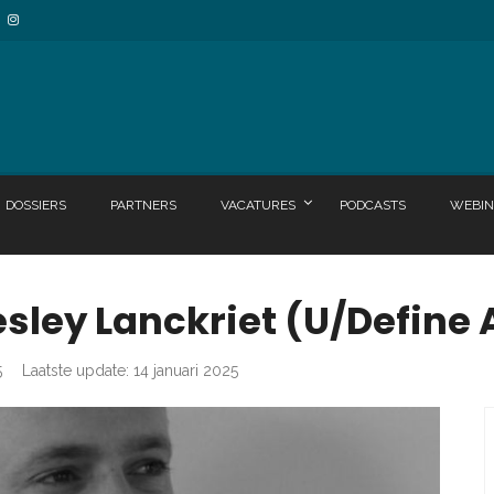
DOSSIERS
PARTNERS
VACATURES
PODCASTS
WEBIN
sley Lanckriet (U/Define 
5
Laatste update: 14 januari 2025