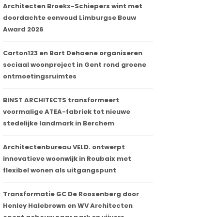
Architecten Broekx-Schiepers wint met
doordachte eenvoud Limburgse Bouw
Award 2026
Carton123 en Bart Dehaene organiseren
sociaal woonproject in Gent rond groene
ontmoetingsruimtes
BINST ARCHITECTS transformeert
voormalige ATEA-fabriek tot nieuwe
stedelijke landmark in Berchem
Architectenbureau VELD. ontwerpt
innovatieve woonwijk in Roubaix met
flexibel wonen als uitgangspunt
Transformatie GC De Roosenberg door
Henley Halebrown en WV Architecten