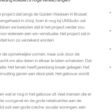
bereiding koestert u hoge verwachtingen?
e
project dat langs de Gulden Vlieslaan in Brussel
ngehaald in 2009, toen ik nog bij UNStudio zat.
hebben we besloten dat ik het project verder zou
oor iedereen een win-winsituatie. Het project zat in
uïteit kon zo verzekerd worden.
or de opmerkelijke vormen, maar ook door de
ht om alle delen in elkaar te laten schakelen. Dat
tie. Het terrein heeft jarenlang braak gelegen. Het
 invulling geven aan deze plek. Het gebouw wordt
n wat er nog in het gebouw zit. Veel mensen die er
te voorgevel en de grote retailruimtes aan de
eeld ook een grote crèche, sociale woningen, een