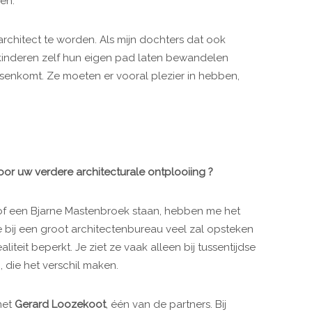
en.
rchitect te worden. Als mijn dochters dat ook
e kinderen zelf hun eigen pad laten bewandelen
ssenkomt. Ze moeten er vooral plezier in hebben,
r uw verdere architecturale ontplooiing ?
of een Bjarne Mastenbroek staan, hebben me het
 bij een groot architectenbureau veel zal opsteken
liteit beperkt. Je ziet ze vaak alleen bij tussentijdse
, die het verschil maken.
met
Gerard Loozekoot
, één van de partners. Bij