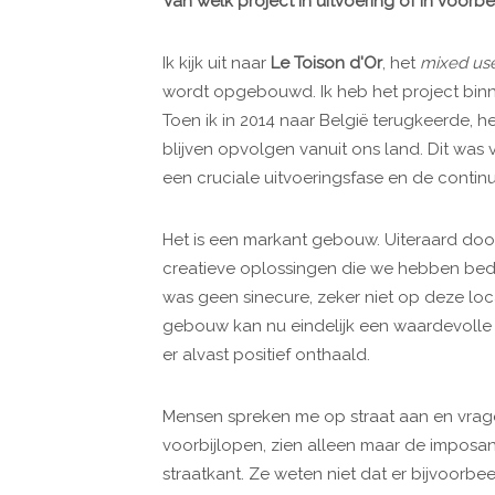
Van welk project in uitvoering of in voor
Ik kijk uit naar
Le Toison d'Or
, het
mixed us
wordt opgebouwd. Ik heb het project binne
Toen ik in 2014 naar België terugkeerde, 
blijven opvolgen vanuit ons land. Dit was v
een cruciale uitvoeringsfase en de contin
Het is een markant gebouw. Uiteraard do
creatieve oplossingen die we hebben bedac
was geen sinecure, zeker niet op deze loca
gebouw kan nu eindelijk een waardevolle
er alvast positief onthaald.
Mensen spreken me op straat aan en vrage
voorbijlopen, zien alleen maar de imposan
straatkant. Ze weten niet dat er bijvoorb