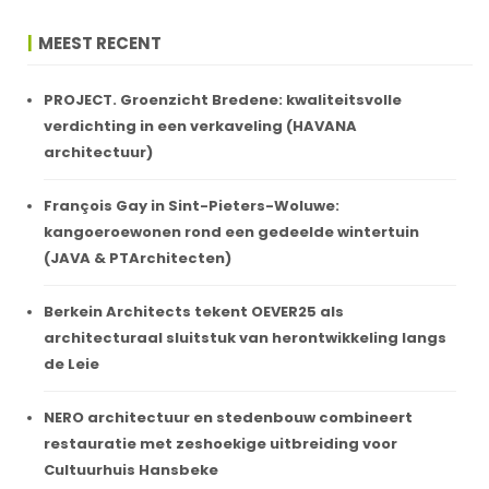
MEEST RECENT
PROJECT. Groenzicht Bredene: kwaliteitsvolle
verdichting in een verkaveling (HAVANA
architectuur)
François Gay in Sint-Pieters-Woluwe:
kangoeroewonen rond een gedeelde wintertuin
(JAVA & PTArchitecten)
Berkein Architects tekent OEVER25 als
architecturaal sluitstuk van herontwikkeling langs
de Leie
NERO architectuur en stedenbouw combineert
restauratie met zeshoekige uitbreiding voor
Cultuurhuis Hansbeke