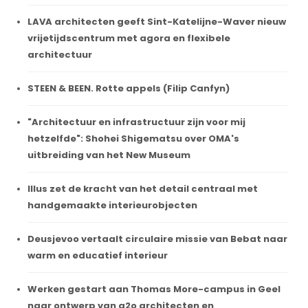
LAVA architecten geeft Sint-Katelijne-Waver nieuw
vrijetijdscentrum met agora en flexibele
architectuur
STEEN & BEEN. Rotte appels (Filip Canfyn)
"Architectuur en infrastructuur zijn voor mij
hetzelfde": Shohei Shigematsu over OMA's
uitbreiding van het New Museum
Illus zet de kracht van het detail centraal met
handgemaakte interieurobjecten
Deusjevoo vertaalt circulaire missie van Bebat naar
warm en educatief interieur
Werken gestart aan Thomas More-campus in Geel
naar ontwerp van a2o architecten en