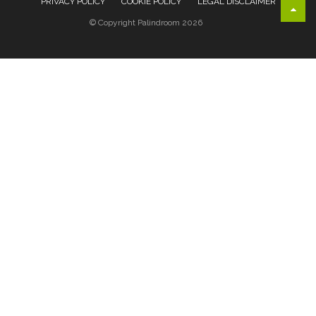
PRIVACY POLICY
COOKIE POLICY
LEGAL DISCLAIMER
© Copyright Palindroom 2026