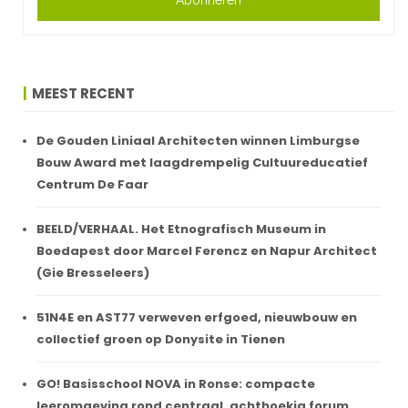
MEEST RECENT
De Gouden Liniaal Architecten winnen Limburgse
Bouw Award met laagdrempelig Cultuureducatief
Centrum De Faar
BEELD/VERHAAL. Het Etnografisch Museum in
Boedapest door Marcel Ferencz en Napur Architect
(Gie Bresseleers)
51N4E en AST77 verweven erfgoed, nieuwbouw en
collectief groen op Donysite in Tienen
GO! Basisschool NOVA in Ronse: compacte
leeromgeving rond centraal, achthoekig forum