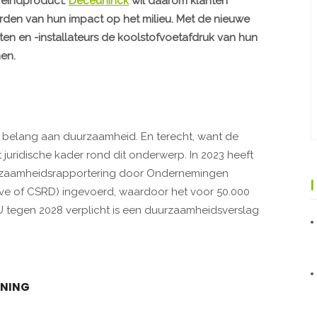
 eindproduct.
Deceuninck
wil daarom klanten
en van hun impact op het milieu. Met de nieuwe
n en -installateurs de koolstofvoetafdruk van hun
nen.
 belang aan duurzaamheid. En terecht, want de
t juridische kader rond dit onderwerp. In 2023 heeft
uurzaamheidsrapportering door Ondernemingen
tive of CSRD) ingevoerd, waardoor het voor 50.000
tegen 2028 verplicht is een duurzaamheidsverslag
UNING