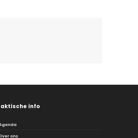
raktische info
Agenda
Over ons