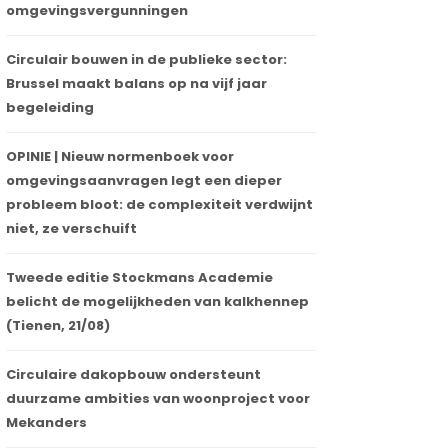
omgevingsvergunningen
Circulair bouwen in de publieke sector:
Brussel maakt balans op na vijf jaar
begeleiding
OPINIE | Nieuw normenboek voor
omgevingsaanvragen legt een dieper
probleem bloot: de complexiteit verdwijnt
niet, ze verschuift
Tweede editie Stockmans Academie
belicht de mogelijkheden van kalkhennep
(Tienen, 21/08)
Circulaire dakopbouw ondersteunt
duurzame ambities van woonproject voor
Mekanders