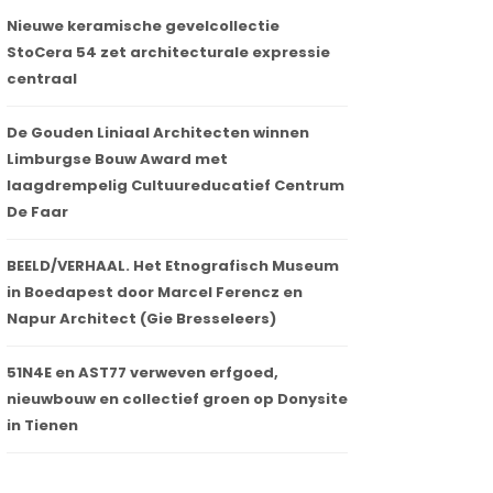
Nieuwe keramische gevelcollectie
StoCera 54 zet architecturale expressie
centraal
De Gouden Liniaal Architecten winnen
Limburgse Bouw Award met
laagdrempelig Cultuureducatief Centrum
De Faar
BEELD/VERHAAL. Het Etnografisch Museum
in Boedapest door Marcel Ferencz en
Napur Architect (Gie Bresseleers)
51N4E en AST77 verweven erfgoed,
nieuwbouw en collectief groen op Donysite
in Tienen