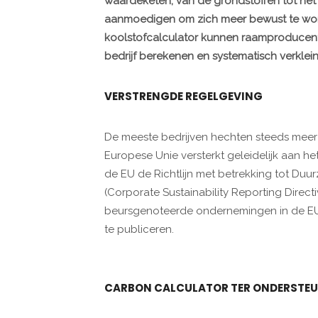
waardeketen, van de grondstoffen tot het
aanmoedigen om zich meer bewust te word
koolstofcalculator kunnen raamproducente
bedrijf berekenen en systematisch verklei
VERSTRENGDE REGELGEVING
De meeste bedrijven hechten steeds meer
Europese Unie versterkt geleidelijk aan he
de EU de Richtlijn met betrekking tot D
(Corporate Sustainability Reporting Direc
beursgenoteerde ondernemingen in de EU 
te publiceren.
CARBON CALCULATOR TER ONDERSTE