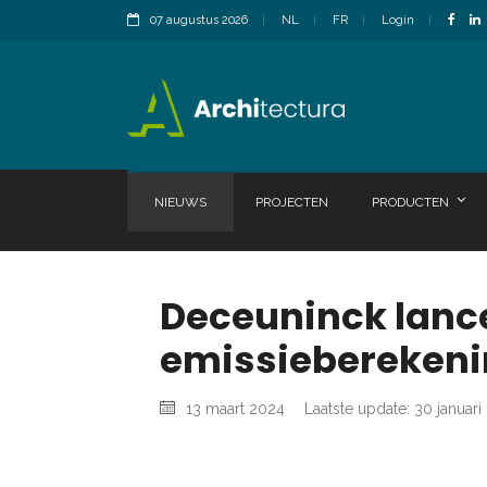
07 augustus 2026
NL
FR
Login
NIEUWS
PROJECTEN
PRODUCTEN
Deceuninck lance
emissiebereken
13 maart 2024
Laatste update: 30 januari