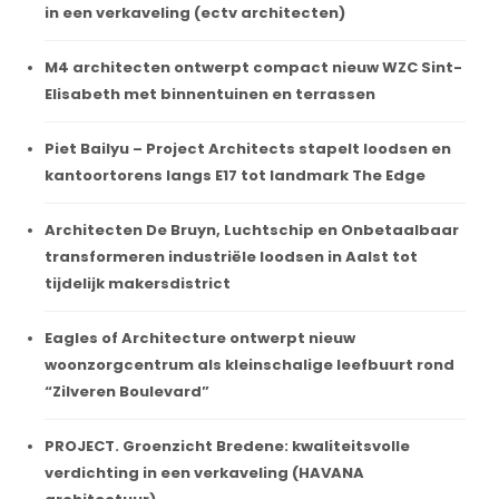
in een verkaveling (ectv architecten)
M4 architecten ontwerpt compact nieuw WZC Sint-
Elisabeth met binnentuinen en terrassen
Piet Bailyu – Project Architects stapelt loodsen en
kantoortorens langs E17 tot landmark The Edge
Architecten De Bruyn, Luchtschip en Onbetaalbaar
transformeren industriële loodsen in Aalst tot
tijdelijk makersdistrict
Eagles of Architecture ontwerpt nieuw
woonzorgcentrum als kleinschalige leefbuurt rond
“Zilveren Boulevard”
PROJECT. Groenzicht Bredene: kwaliteitsvolle
verdichting in een verkaveling (HAVANA