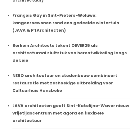
architectuur)
François Gay in Sint-Pieters-Woluwe:
kangoeroewonen rond een gedeelde wintertuin
(JAVA & PTArchitecten)
Berkein Architects tekent OEVER25 als
architecturaal sluitstuk van herontwikkeling langs
de Leie
NERO architectuur en stedenbouw combineert
restauratie met zeshoekige uitbreiding voor
Cultuurhuis Hansbeke
LAVA architecten geeft Sint-Katelijne-Waver nieuw
vrijetijdscentrum met agora en flexibele
architectuur