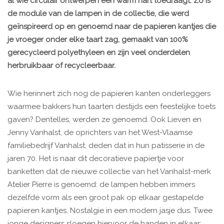
al wie circulair ontwerpen een warm hart toedraagt. Zo is
de module van de lampen in de collectie, die werd
geïnspireerd op en genoemd naar de papieren kantjes die
je vroeger onder elke taart zag, gemaakt van 100%
gerecycleerd polyethyleen en zijn veel onderdelen
herbruikbaar of recycleerbaar.
Wie herinnert zich nog de papieren kanten onderleggers
waarmee bakkers hun taarten destijds een feestelijke toets
gaven? Dentelles, werden ze genoemd. Ook Lieven en
Jenny Vanhalst, de oprichters van het West-Vlaamse
familiebedrijf Vanhalst, deden dat in hun patisserie in de
jaren 70. Het is naar dit decoratieve papiertje voor
banketten dat de nieuwe collectie van het Vanhalst-merk
Atelier Pierre is genoemd: de lampen hebben immers
dezelfde vorm als een groot pak op elkaar gestapelde
papieren kantjes. Nostalgie in een modern jasje dus. Twee
jonge designers sloegen hiervoor de handen in elkaar: