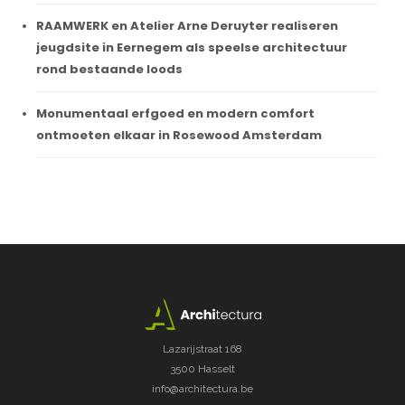
RAAMWERK en Atelier Arne Deruyter realiseren
jeugdsite in Eernegem als speelse architectuur
rond bestaande loods
Monumentaal erfgoed en modern comfort
ontmoeten elkaar in Rosewood Amsterdam
Lazarijstraat 168
3500 Hasselt
info@architectura.be