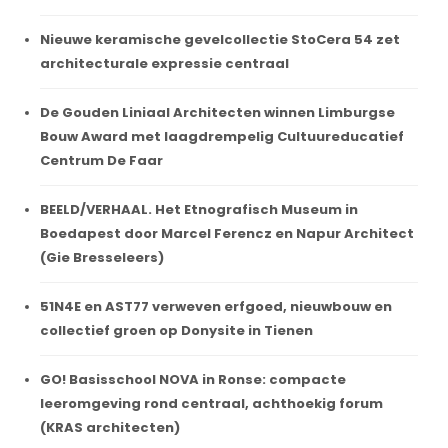
Nieuwe keramische gevelcollectie StoCera 54 zet
architecturale expressie centraal
De Gouden Liniaal Architecten winnen Limburgse
Bouw Award met laagdrempelig Cultuureducatief
Centrum De Faar
BEELD/VERHAAL. Het Etnografisch Museum in
Boedapest door Marcel Ferencz en Napur Architect
(Gie Bresseleers)
51N4E en AST77 verweven erfgoed, nieuwbouw en
collectief groen op Donysite in Tienen
GO! Basisschool NOVA in Ronse: compacte
leeromgeving rond centraal, achthoekig forum
(KRAS architecten)