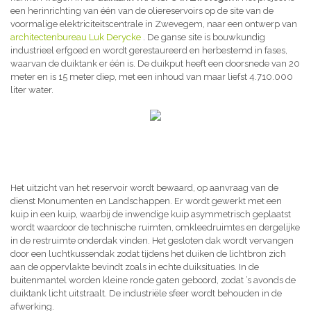
een herinrichting van één van de oliereservoirs op de site van de
voormalige elektriciteitscentrale in Zwevegem, naar een ontwerp van
architectenbureau Luk Derycke
. De ganse site is bouwkundig
industrieel erfgoed en wordt gerestaureerd en herbestemd in fases,
waarvan de duiktank er één is. De duikput heeft een doorsnede van 20
meter en is 15 meter diep, met een inhoud van maar liefst 4.710.000
liter water.
Het uitzicht van het reservoir wordt bewaard, op aanvraag van de
dienst Monumenten en Landschappen. Er wordt gewerkt met een
kuip in een kuip, waarbij de inwendige kuip asymmetrisch geplaatst
wordt waardoor de technische ruimten, omkleedruimtes en dergelijke
in de restruimte onderdak vinden. Het gesloten dak wordt vervangen
door een luchtkussendak zodat tijdens het duiken de lichtbron zich
aan de oppervlakte bevindt zoals in echte duiksituaties. In de
buitenmantel worden kleine ronde gaten geboord, zodat ’s avonds de
duiktank licht uitstraalt. De industriële sfeer wordt behouden in de
afwerking.