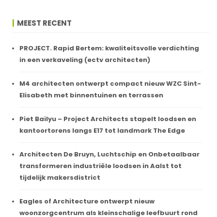
MEEST RECENT
PROJECT. Rapid Bertem: kwaliteitsvolle verdichting
in een verkaveling (ectv architecten)
M4 architecten ontwerpt compact nieuw WZC Sint-
Elisabeth met binnentuinen en terrassen
Piet Bailyu – Project Architects stapelt loodsen en
kantoortorens langs E17 tot landmark The Edge
Architecten De Bruyn, Luchtschip en Onbetaalbaar
transformeren industriële loodsen in Aalst tot
tijdelijk makersdistrict
Eagles of Architecture ontwerpt nieuw
woonzorgcentrum als kleinschalige leefbuurt rond