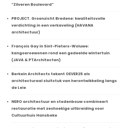
“Zilveren Boulevard”
PROJECT. Groenzicht Bredene: kwaliteitsvolle
verdichting in een verkaveling (HAVANA
architectuur)
François Gay in Sint-Pieters-Woluwe:
kangoeroewonen rond een gedeelde wintertuin
(JAVA & PTArchitecten)
Berkein Architects tekent OEVER25 als
architecturaal sluitstuk van herontwikkeling langs
de Leie
NERO architectuur en stedenbouw combineert
restauratie met zeshoekige uitbreiding voor
Cultuurhuis Hansbeke