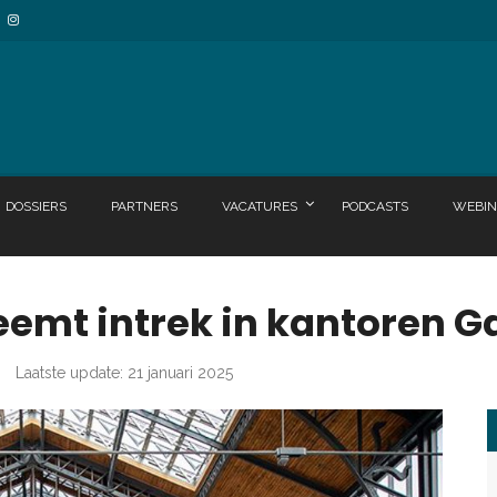
DOSSIERS
PARTNERS
VACATURES
PODCASTS
WEBIN
eemt intrek in kantoren G
Laatste update: 21 januari 2025