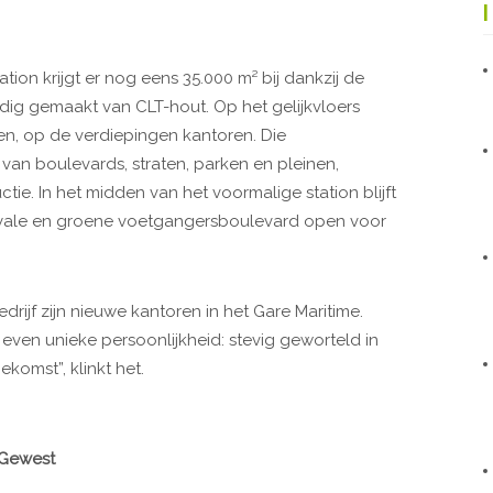
tion krijgt er nog eens 35.000 m² bij dankzij de
dig gemaakt van CLT-hout. Op het gelijkvloers
, op de verdiepingen kantoren. Die
an boulevards, straten, parken en pleinen,
tie. In het midden van het voormalige station blijft
oyale en groene voetgangersboulevard open voor
drijf zijn nieuwe kantoren in het Gare Maritime.
even unieke persoonlijkheid: stevig geworteld in
komst”, klinkt het.
 Gewest