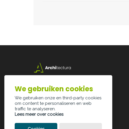
Lazarijstraat 168
3500 Hasselt
We gebruiken cookies
info@architectura.be
We gebruiken onze en third-party cookies
om content te personaliseren en web
traffic te analyseren.
Lees meer over cookies