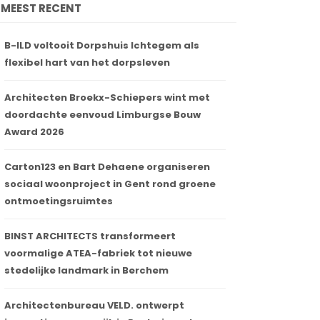
MEEST RECENT
B-ILD voltooit Dorpshuis Ichtegem als
flexibel hart van het dorpsleven
Architecten Broekx-Schiepers wint met
doordachte eenvoud Limburgse Bouw
Award 2026
Carton123 en Bart Dehaene organiseren
sociaal woonproject in Gent rond groene
ontmoetingsruimtes
BINST ARCHITECTS transformeert
voormalige ATEA-fabriek tot nieuwe
stedelijke landmark in Berchem
Architectenbureau VELD. ontwerpt