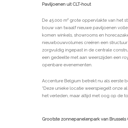
Paviljoenen uit CLT-hout
De 45.000 m² grote oppervlakte van het sta
bouw van twaalf nieuwe paviljoenen volle
komen winkels, showrooms en horecazaken
nieuwbouwvolumes creëren een structuur v
zorgvuldig ingepast in de centrale construc
een gedeelte met aan weerszijden een r
openbare evenementen.
Accenture Belgium betrekt nu als eerste be
“Deze unieke locatie weerspiegelt onze al 
het verleden, maar altijd met oog op de toe
Grootste zonnepanelenpark van Brussels