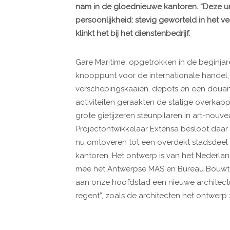
nam in de gloednieuwe kantoren. “Deze un
persoonlijkheid: stevig geworteld in het v
klinkt het bij het dienstenbedrijf.
Gare Maritime, opgetrokken in de beginja
knooppunt voor de internationale handel,
verschepingskaaien, depots en een doua
activiteiten geraakten de statige overkapp
grote gietijzeren steunpilaren in art-nouveau
Projectontwikkelaar Extensa besloot daar
nu omtoveren tot een overdekt stadsdeel
kantoren. Het ontwerp is van het Nederlan
mee het Antwerpse MAS en Bureau Bouwtec
aan onze hoofdstad een nieuwe architectu
regent”, zoals de architecten het ontwerp 