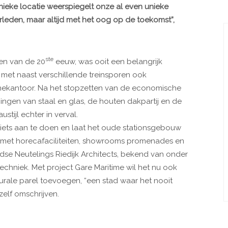
ieke locatie weerspiegelt onze al even unieke
erleden, maar altijd met het oog op de toekomst”,
ste
ren van de 20
eeuw, was ooit een belangrijk
 met naast verschillende treinsporen ook
nekantoor. Na het stopzetten van de economische
ingen van staal en glas, de houten dakpartij en de
stijl echter in verval.
 iets aan te doen en laat het oude stationsgebouw
 met horecafaciliteiten, showrooms promenades en
dse Neutelings Riedijk Architects, bekend van onder
hniek. Met project Gare Maritime wil het nu ook
rale parel toevoegen, “een stad waar het nooit
zelf omschrijven.