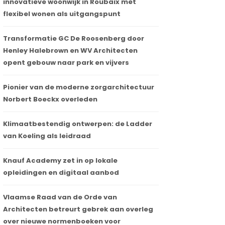
innovatieve woonwijk in Roubaix met
flexibel wonen als uitgangspunt
Transformatie GC De Roosenberg door
Henley Halebrown en WV Architecten
opent gebouw naar park en vijvers
Pionier van de moderne zorgarchitectuur
Norbert Boeckx overleden
Klimaatbestendig ontwerpen: de Ladder
van Koeling als leidraad
Knauf Academy zet in op lokale
opleidingen en digitaal aanbod
Vlaamse Raad van de Orde van
Architecten betreurt gebrek aan overleg
over nieuwe normenboeken voor