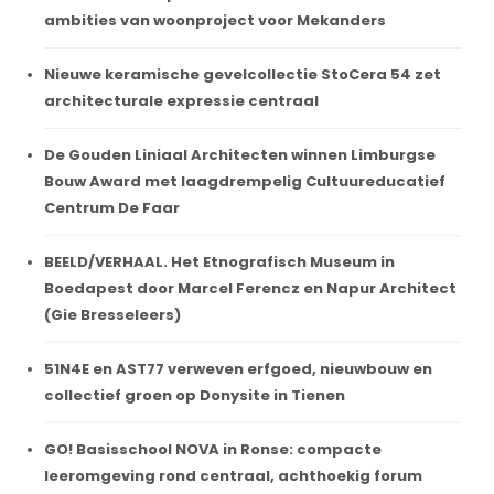
ambities van woonproject voor Mekanders
Nieuwe keramische gevelcollectie StoCera 54 zet
architecturale expressie centraal
De Gouden Liniaal Architecten winnen Limburgse
Bouw Award met laagdrempelig Cultuureducatief
Centrum De Faar
BEELD/VERHAAL. Het Etnografisch Museum in
Boedapest door Marcel Ferencz en Napur Architect
(Gie Bresseleers)
51N4E en AST77 verweven erfgoed, nieuwbouw en
collectief groen op Donysite in Tienen
GO! Basisschool NOVA in Ronse: compacte
leeromgeving rond centraal, achthoekig forum