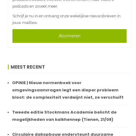
podcasts en zoveel meer.
Schrijf je nu in en ontvang onze wekelijkse nieuwsbrieven in
jouw mailbox.
Abonneren
MEEST RECENT
OPINIE | Nieuw normenboek voor
omgevingsaanvragen legt een dieper probleem
bloot: de complexiteit verdwijnt niet, ze verschuift
Tweede editie Stockmans Academie belicht de
mogelijkheden van kalkhennep (Tienen, 21/08)
Circulaire dakopbouw ondersteunt duurzame