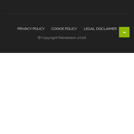
PRIVACY POLICY
COOKIE POLICY
LEGAL DISCLAIMER
© Copyright Palindroom 2026