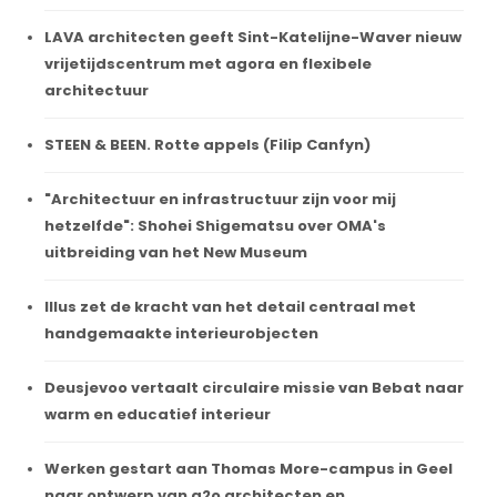
LAVA architecten geeft Sint-Katelijne-Waver nieuw
vrijetijdscentrum met agora en flexibele
architectuur
STEEN & BEEN. Rotte appels (Filip Canfyn)
"Architectuur en infrastructuur zijn voor mij
hetzelfde": Shohei Shigematsu over OMA's
uitbreiding van het New Museum
Illus zet de kracht van het detail centraal met
handgemaakte interieurobjecten
Deusjevoo vertaalt circulaire missie van Bebat naar
warm en educatief interieur
Werken gestart aan Thomas More-campus in Geel
naar ontwerp van a2o architecten en