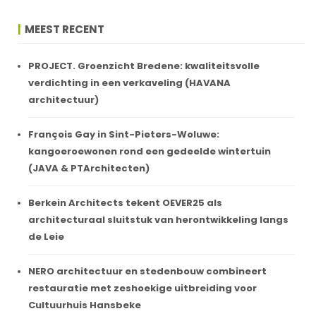
MEEST RECENT
PROJECT. Groenzicht Bredene: kwaliteitsvolle
verdichting in een verkaveling (HAVANA
architectuur)
François Gay in Sint-Pieters-Woluwe:
kangoeroewonen rond een gedeelde wintertuin
(JAVA & PTArchitecten)
Berkein Architects tekent OEVER25 als
architecturaal sluitstuk van herontwikkeling langs
de Leie
NERO architectuur en stedenbouw combineert
restauratie met zeshoekige uitbreiding voor
Cultuurhuis Hansbeke