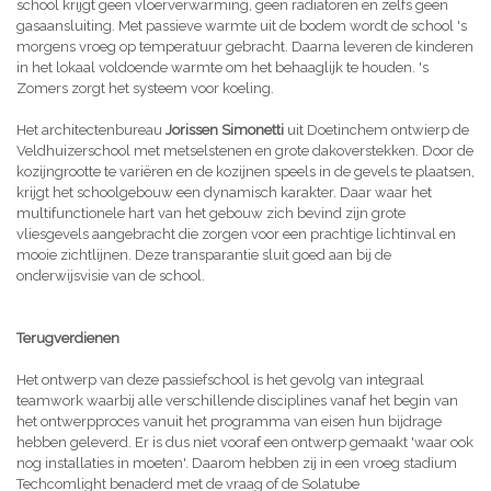
school krijgt geen vloerverwarming, geen radiatoren en zelfs geen
gasaansluiting. Met passieve warmte uit de bodem wordt de school 's
morgens vroeg op temperatuur gebracht. Daarna leveren de kinderen
in het lokaal voldoende warmte om het behaaglijk te houden. 's
Zomers zorgt het systeem voor koeling.
Het architectenbureau
Jorissen Simonetti
uit Doetinchem ontwierp de
Veldhuizerschool met metselstenen en grote dakoverstekken. Door de
kozijngrootte te variëren en de kozijnen speels in de gevels te plaatsen,
krijgt het schoolgebouw een dynamisch karakter. Daar waar het
multifunctionele hart van het gebouw zich bevind zijn grote
vliesgevels aangebracht die zorgen voor een prachtige lichtinval en
mooie zichtlijnen. Deze transparantie sluit goed aan bij de
onderwijsvisie van de school.
Terugverdienen
Het ontwerp van deze passiefschool is het gevolg van integraal
teamwork waarbij alle verschillende disciplines vanaf het begin van
het ontwerpproces vanuit het programma van eisen hun bijdrage
hebben geleverd. Er is dus niet vooraf een ontwerp gemaakt 'waar ook
nog installaties in moeten'. Daarom hebben zij in een vroeg stadium
Techcomlight benaderd met de vraag of de Solatube