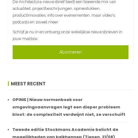
De Architectura-nieuwsbrief biedt een boeiende mix van
actualiteit, projectbeschrijvingen, opiniestukken,
productinnovaties, info over evenementen, maar video's,
podcasts en zoveel meer.
Schrijf je nu in en ontvang onze wekelijkse nieuwsbrieven in
jouw mailbox.
Abonneren
MEEST RECENT
OPINIE | Nieuw normenboek voor
omgevingsaanvragen legt een dieper probleem
bloot: de complexiteit verdwijnt niet, ze verschuift
Tweede editie Stockmans Academie belicht de
mogelijkheden van kalkhennep (Tienen, 21/08)