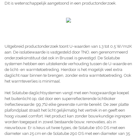
Dit is wetenschappelijk aangetoond in een productonderzoek.
Uitgebreid productonderzoek toont U-waarden van 1,3 tot 0,5 W/m2K
aan. De isolatiewaarde is vastgesteld door TNO, een gerenommeerd
onderzoeksinstituut dat ook in Brussel is gevestigd. De Solatube
systemen hebben een uitstekende verhouding tussen de U-waarde en
de licht- en warmtetoetreding. Hierdoor is het mogelijk veel extra
daglicht naar binnen te brengen, zonder extra warmtetoetreding. Ook
het warmteverlies is minimaal.
Het Solatube daglichtsystemen vangt met een hoogwaardige koepel
het buitenlicht op, dat door een superreflecterende lichtkoker
(reflectiewaarde: 99,7%) elke gewenste ruimte bereikt. De zeer platte
plafondplaat straalt het licht gelijkmatig het vertrek in en geeft een
hoog visueel comfort. Het product kan zonder bouwkundige ingrepen
worden toegepast in zowel bestaande bouw, renovaties, als in
nieuwbouw. Er is keus uit twee types, de Solatube 160 DS met een
diameter van 25 cm en de Solatube 290 DS met een diameter van 35