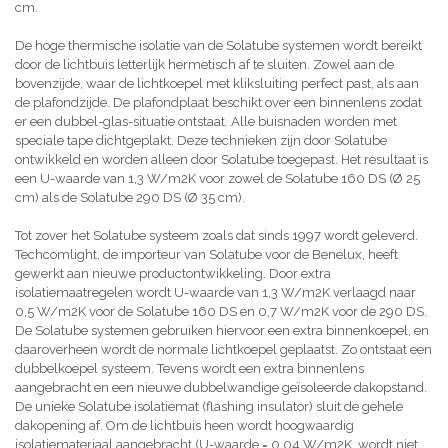
cm.
De hoge thermische isolatie van de Solatube systemen wordt bereikt
door de lichtbuis letterlijk hermetisch af te sluiten. Zowel aan de
bovenzijde, waar de lichtkoepel met kliksluiting perfect past, als aan
de plafondzijde. De plafondplaat beschikt over een binnenlens zodat
er een dubbel-glas-situatie ontstaat. Alle buisnaden worden met
speciale tape dichtgeplakt. Deze technieken zijn door Solatube
ontwikkeld en worden alleen door Solatube toegepast. Het resultaat is
een U-waarde van 1,3 W/m2K voor zowel de Solatube 160 DS (Ø 25
cm) als de Solatube 290 DS (Ø 35 cm).
Tot zover het Solatube systeem zoals dat sinds 1997 wordt geleverd.
Techcomlight, de importeur van Solatube voor de Benelux, heeft
gewerkt aan nieuwe productontwikkeling. Door extra
isolatiemaatregelen wordt U-waarde van 1,3 W/m2K verlaagd naar
0,5 W/m2K voor de Solatube 160 DS en 0,7 W/m2K voor de 290 DS.
De Solatube systemen gebruiken hiervoor een extra binnenkoepel, en
daaroverheen wordt de normale lichtkoepel geplaatst. Zo ontstaat een
dubbelkoepel systeem. Tevens wordt een extra binnenlens
aangebracht en een nieuwe dubbelwandige geïsoleerde dakopstand.
De unieke Solatube isolatiemat (flashing insulator) sluit de gehele
dakopening af. Om de lichtbuis heen wordt hoogwaardig
isolatiemateriaal aangebracht (U-waarde = 0,04 W/m2K, wordt niet