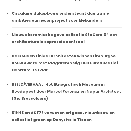
Circulaire dakopbouw ondersteunt duurzame
ambities van woonproject voor Mekanders
Nieuwe keramische gevelcollectie StoCera 54 zet
architecturale expressie centraal
De Gouden Liniaal Architecten winnen Limburgse
Bouw Award met laagdrempelig Cultuureducatief
Centrum De Faar
BEELD/VERHAAL. Het Etnografisch Museum in
Boedapest door Marcel Ferencz en Napur Architect
(Gie Bresseleers)
51N4E en AST77 verweven erfgoed, nieuwbouw en
collectief groen op Donysite in Tienen