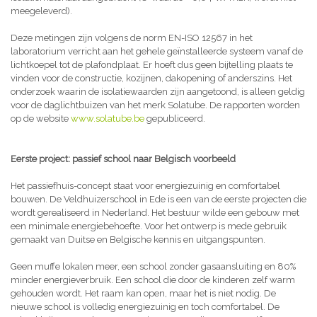
meegeleverd).
Deze metingen zijn volgens de norm EN-ISO 12567 in het
laboratorium verricht aan het gehele geïnstalleerde systeem vanaf de
lichtkoepel tot de plafondplaat. Er hoeft dus geen bijtelling plaats te
vinden voor de constructie, kozijnen, dakopening of anderszins. Het
onderzoek waarin de isolatiewaarden zijn aangetoond, is alleen geldig
voor de daglichtbuizen van het merk Solatube. De rapporten worden
op de website
www.solatube.be
gepubliceerd.
Eerste project: passief school naar Belgisch voorbeeld
Het passiefhuis-concept staat voor energiezuinig en comfortabel
bouwen. De Veldhuizerschool in Ede is een van de eerste projecten die
wordt gerealiseerd in Nederland. Het bestuur wilde een gebouw met
een minimale energiebehoefte. Voor het ontwerp is mede gebruik
gemaakt van Duitse en Belgische kennis en uitgangspunten.
Geen muffe lokalen meer, een school zonder gasaansluiting en 80%
minder energieverbruik. Een school die door de kinderen zelf warm
gehouden wordt. Het raam kan open, maar het is niet nodig. De
nieuwe school is volledig energiezuinig en toch comfortabel. De