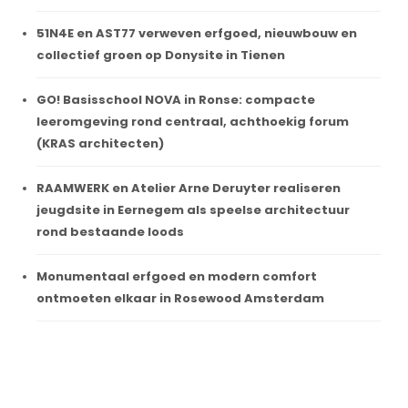
51N4E en AST77 verweven erfgoed, nieuwbouw en
collectief groen op Donysite in Tienen
GO! Basisschool NOVA in Ronse: compacte
leeromgeving rond centraal, achthoekig forum
(KRAS architecten)
RAAMWERK en Atelier Arne Deruyter realiseren
jeugdsite in Eernegem als speelse architectuur
rond bestaande loods
Monumentaal erfgoed en modern comfort
ontmoeten elkaar in Rosewood Amsterdam