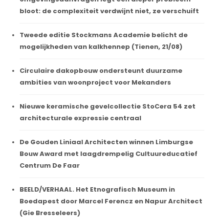
bloot: de complexiteit verdwijnt niet, ze verschuift
Tweede editie Stockmans Academie belicht de
mogelijkheden van kalkhennep (Tienen, 21/08)
Circulaire dakopbouw ondersteunt duurzame
ambities van woonproject voor Mekanders
Nieuwe keramische gevelcollectie StoCera 54 zet
architecturale expressie centraal
De Gouden Liniaal Architecten winnen Limburgse
Bouw Award met laagdrempelig Cultuureducatief
Centrum De Faar
BEELD/VERHAAL. Het Etnografisch Museum in
Boedapest door Marcel Ferencz en Napur Architect
(Gie Bresseleers)