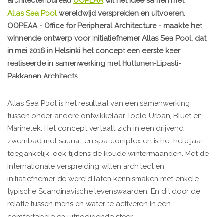
architectenbureau
OOPEAA
wil het idee samen met
Allas Sea Pool
wereldwijd verspreiden en uitvoeren.
OOPEAA - Office for Peripheral Architecture - maakte het
winnende ontwerp voor initiatiefnemer Allas Sea Pool, dat
in mei 2016 in Helsinki het concept een eerste keer
realiseerde in samenwerking met Huttunen-Lipasti-
Pakkanen Architects.
Allas Sea Pool is het resultaat van een samenwerking
tussen onder andere ontwikkelaar Töölö Urban, Bluet en
Marinetek. Het concept vertaalt zich in een drijvend
zwembad met sauna- en spa-complex en is het hele jaar
toegankelijk, ook tijdens de koude wintermaanden. Met de
internationale verspreiding willen architect en
initiatiefnemer de wereld laten kennismaken met enkele
typische Scandinavische levenswaarden. En dit door de
relatie tussen mens en water te activeren in een
comfortabele en uitnodigende sfeer.