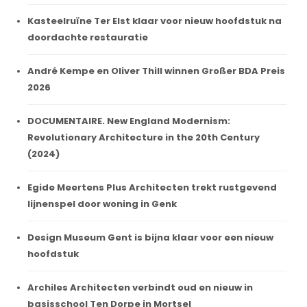
Kasteelruïne Ter Elst klaar voor nieuw hoofdstuk na
doordachte restauratie
André Kempe en Oliver Thill winnen Großer BDA Preis
2026
DOCUMENTAIRE. New England Modernism:
Revolutionary Architecture in the 20th Century
(2024)
Egide Meertens Plus Architecten trekt rustgevend
lijnenspel door woning in Genk
Design Museum Gent is bijna klaar voor een nieuw
hoofdstuk
Archiles Architecten verbindt oud en nieuw in
basisschool Ten Dorpe in Mortsel