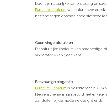
Door zijn natuurlijke samenstelling en sp
Furniture Linoleum
van nature over antista
bestand tegen opstapelende statische ladin
Geen vingerafdrukken
Dit natuurlijke linoleum van aardachtige, s
vingerafdrukken geen kans!
Eenvoudige elegantie
Furniture Linoleum
is beschikbaar in 21 moo
kleurenschema is aangevuld met enkele nieu
aansluiten bij de moderne designtrends.