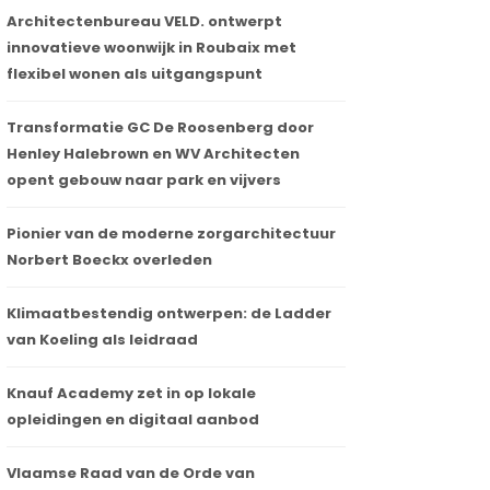
Architectenbureau VELD. ontwerpt
innovatieve woonwijk in Roubaix met
flexibel wonen als uitgangspunt
Transformatie GC De Roosenberg door
Henley Halebrown en WV Architecten
opent gebouw naar park en vijvers
Pionier van de moderne zorgarchitectuur
Norbert Boeckx overleden
Klimaatbestendig ontwerpen: de Ladder
van Koeling als leidraad
Knauf Academy zet in op lokale
opleidingen en digitaal aanbod
Vlaamse Raad van de Orde van