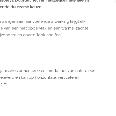
isplays. Doordat het van natuurlijke materialen is
kende duurzame keuze.
 aangenaam aanvoelende afwerking krijgt elk
tie van een mat oppervlak en een warme, zachte
zondere en aparte ‘look and feel’.
rganische vormen creëren, omdat het van nature een
geleverd en kan op horizontale, verticale en
cht.