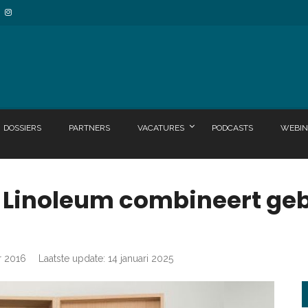
DOSSIERS
PARTNERS
VACATURES
PODCASTS
WEBIN
re Linoleum combineert g
r 2016
Laatste update: 14 januari 2025