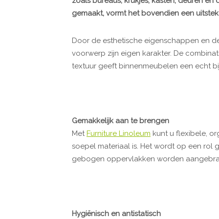
zoals bureaus, krukjes, kasten, deuren en d
gemaakt, vormt het bovendien een uitste
Door de esthetische eigenschappen en de
voorwerp zijn eigen karakter. De combina
textuur geeft binnenmeubelen een echt bij
Gemakkelijk aan te brengen
Met
Furniture Linoleum
kunt u flexibele, o
soepel materiaal is. Het wordt op een rol 
gebogen oppervlakken worden aangebra
Hygiënisch en antistatisch