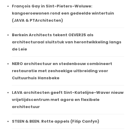
François Gay in Sint-Pieters-Woluwe:
kangoeroewonen rond een gedeelde wintertuin
(JAVA & PTArchitecten)
Berkein Architects tekent OEVER25 als
architecturaal sluitstuk van herontwikkeling langs
de Leie
NERO architectuur en stedenbouw combineert
restauratie met zeshoekige uitbreiding voor
Cultuurhuis Hansbeke
LAVA architecten geeft Sint-Katelijne-Waver nieuw
vrijetijdscentrum met agora en flexibele
architectuur
STEEN & BEEN. Rotte appels (Filip Canfyn)