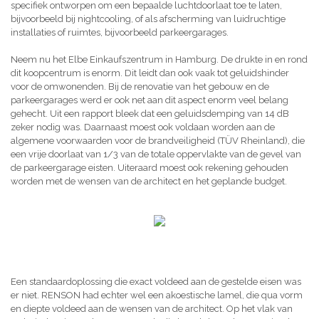
specifiek ontworpen om een bepaalde luchtdoorlaat toe te laten,
bijvoorbeeld bij nightcooling, of als afscherming van luidruchtige
installaties of ruimtes, bijvoorbeeld parkeergarages.
Neem nu het Elbe Einkaufszentrum in Hamburg. De drukte in en rond
dit koopcentrum is enorm. Dit leidt dan ook vaak tot geluidshinder
voor de omwonenden. Bij de renovatie van het gebouw en de
parkeergarages werd er ook net aan dit aspect enorm veel belang
gehecht. Uit een rapport bleek dat een geluidsdemping van 14 dB
zeker nodig was. Daarnaast moest ook voldaan worden aan de
algemene voorwaarden voor de brandveiligheid (TÜV Rheinland), die
een vrije doorlaat van 1/3 van de totale oppervlakte van de gevel van
de parkeergarage eisten. Uiteraard moest ook rekening gehouden
worden met de wensen van de architect en het geplande budget.
Een standaardoplossing die exact voldeed aan de gestelde eisen was
er niet. RENSON had echter wel een akoestische lamel, die qua vorm
en diepte voldeed aan de wensen van de architect. Op het vlak van