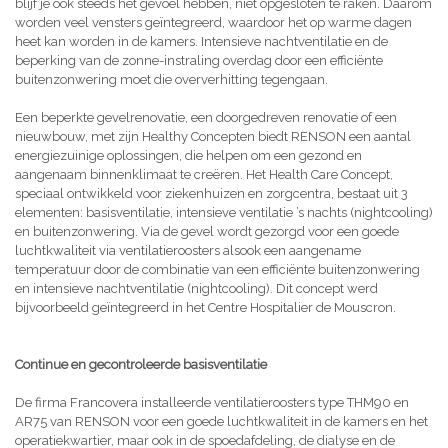
blijf je ook steeds het gevoel hebben, niet opgesloten te raken. Daarom
worden veel vensters geïntegreerd, waardoor het op warme dagen
heet kan worden in de kamers. Intensieve nachtventilatie en de
beperking van de zonne-instraling overdag door een efficiënte
buitenzonwering moet die oververhitting tegengaan.
Een beperkte gevelrenovatie, een doorgedreven renovatie of een
nieuwbouw, met zijn Healthy Concepten biedt RENSON een aantal
energiezuinige oplossingen, die helpen om een gezond en
aangenaam binnenklimaat te creëren. Het Health Care Concept,
speciaal ontwikkeld voor ziekenhuizen en zorgcentra, bestaat uit 3
elementen: basisventilatie, intensieve ventilatie ’s nachts (nightcooling)
en buitenzonwering. Via de gevel wordt gezorgd voor een goede
luchtkwaliteit via ventilatieroosters alsook een aangename
temperatuur door de combinatie van een efficiënte buitenzonwering
en intensieve nachtventilatie (nightcooling). Dit concept werd
bijvoorbeeld geïntegreerd in het Centre Hospitalier de Mouscron.
Continue en gecontroleerde basisventilatie
De firma Francovera installeerde ventilatieroosters type THM90 en
AR75 van RENSON voor een goede luchtkwaliteit in de kamers en het
operatiekwartier, maar ook in de spoedafdeling, de dialyse en de