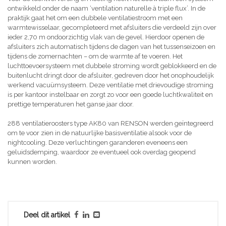
ontwikkeld onder de naam ‘ventilation naturelle à triple flux’. In de
praktijk gaat het om een dubbele ventilatiestroom met een
warmtewisselaar, gecompleteerd met afsluiters die verdeeld zijn over
ieder 2,70 m ondoorzichtig vlak van de gevel. Hierdoor openen de
afsluiters zich automatisch tijdens de dagen van het tussenseizoen en
tijdens de zomernachten – om de warmte af te voeren. Het
luchttoevoersysteem met dubbele stroming wordt geblokkeerd en de
buitenlucht dringt door de afsluiter, gedreven door het onophoudelijk
werkend vacuümsysteem. Deze ventilatie met drievoudige stroming
is per kantoor instelbaar en zorgt zo voor een goede luchtkwaliteit en
prettige temperaturen het ganse jaar door.
288 ventilatieroosters type AK80 van RENSON werden geïntegreerd
om te voor zien in de natuurlijke basisventilatie alsook voor de
nightcooling. Deze verluchtingen garanderen eveneens een
geluidsdemping, waardoor ze eventueel ook overdag geopend
kunnen worden.
Deel dit artikel