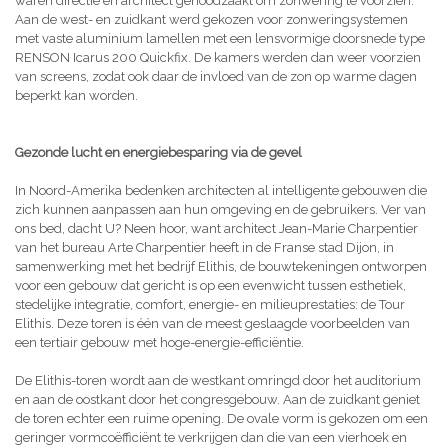
waren directie en architect genoodzaakt om zonwering te voorzien.
Aan de west- en zuidkant werd gekozen voor zonweringsystemen
met vaste aluminium lamellen met een lensvormige doorsnede type
RENSON Icarus 200 Quickfix. De kamers werden dan weer voorzien
van screens, zodat ook daar de invloed van de zon op warme dagen
beperkt kan worden.
Gezonde lucht en energiebesparing via de gevel
In Noord-Amerika bedenken architecten al intelligente gebouwen die
zich kunnen aanpassen aan hun omgeving en de gebruikers. Ver van
ons bed, dacht U? Neen hoor, want architect Jean-Marie Charpentier
van het bureau Arte Charpentier heeft in de Franse stad Dijon, in
samenwerking met het bedrijf Elithis, de bouwtekeningen ontworpen
voor een gebouw dat gericht is op een evenwicht tussen esthetiek,
stedelijke integratie, comfort, energie- en milieuprestaties: de Tour
Elithis. Deze toren is één van de meest geslaagde voorbeelden van
een tertiair gebouw met hoge-energie-efficiëntie.
De Elithis-toren wordt aan de westkant omringd door het auditorium
en aan de oostkant door het congresgebouw. Aan de zuidkant geniet
de toren echter een ruime opening. De ovale vorm is gekozen om een
geringer vormcoëfficiënt te verkrijgen dan die van een vierhoek en