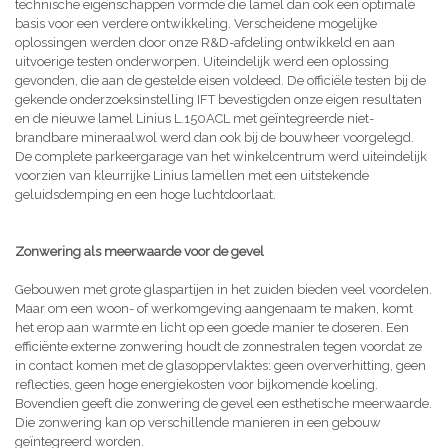
technische eigenschappen vormde die lamel dan ook een optimale
basis voor een verdere ontwikkeling. Verscheidene mogelijke
oplossingen werden door onze R&D-afdeling ontwikkeld en aan
uitvoerige testen onderworpen. Uiteindelijk werd een oplossing
gevonden, die aan de gestelde eisen voldeed. De officiële testen bij de
gekende onderzoeksinstelling IFT bevestigden onze eigen resultaten
en de nieuwe lamel Linius L.150ACL met geïntegreerde niet-
brandbare mineraalwol werd dan ook bij de bouwheer voorgelegd.
De complete parkeergarage van het winkelcentrum werd uiteindelijk
voorzien van kleurrijke Linius lamellen met een uitstekende
geluidsdemping en een hoge luchtdoorlaat.
Zonwering als meerwaarde voor de gevel
Gebouwen met grote glaspartijen in het zuiden bieden veel voordelen.
Maar om een woon- of werkomgeving aangenaam te maken, komt
het erop aan warmte en licht op een goede manier te doseren. Een
efficiënte externe zonwering houdt de zonnestralen tegen voordat ze
in contact komen met de glasoppervlaktes: geen oververhitting, geen
reflecties, geen hoge energiekosten voor bijkomende koeling.
Bovendien geeft die zonwering de gevel een esthetische meerwaarde.
Die zonwering kan op verschillende manieren in een gebouw
geïntegreerd worden.