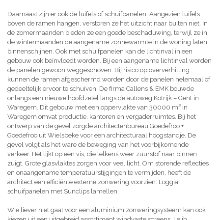
Daarnaast zijn er ook de luifels of schuifpanelen. Aangezien luifels
boven de ramen hangen, verstoren ze het uitzicht naar buiten niet. In
de zomermaanden bieden ze een goede beschaduwing, terwijl ze in
de wintermaanden de aangename zonnewarmte in de woning laten
binnenschijnen. Ook met schuifpanelen kan de lichtinval in een
gebouw ook beïnvloedt worden. Bij een aangename lichtinval worden
de panelen gewoon weggeschoven. Bij risico op oververhitting
kunnen de ramen afgeschermd worden door de panelen helemaal of
gedeeltelijk ervoor te schuiven. De firma Callens & EMK bouwde
onlangs een nieuwe hoofdzetel langs de autoweg Kotrijk – Gent in
Waregem. Dit gebouw met een oppervlakte van 30000 m² in
Waregem omvat productie, kantoren en vergaderruimtes. Bij het
ontwerp van de gevel zorgde architectenbureau Goedefroo +
Goedefroo uit Wielsbeke voor een architecturaal hoogstandje. De
gevel volgt als het ware de beweging van het voorbijkomende
verkeer. Het lijkt op een vis, die telkens weer zuurstof naar binnen
zuigt. Grote glasvlaktes zorgen voor veel licht. Om storende reflecties
en onaangename temperatuurstijgingen te vermijden, heeft de
architect een efficiënte externe zonwering voorzien: Loggia
schuifpanelen met Sunclips lamellen.
Wie liever niet gaat voor een aluminium zonweringsysteem kan ook
kiezen uit een uitgebreid assortiment windvaste screens. Leijh,