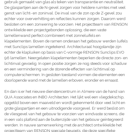
gebruik gemaakt van glas als teken van transparantie en neutraliteit.
De glaspartijen aan de N-gevel zorgen voor heldere ruimtes met veel
genot van licht- en zoninval. De inval van de zon op de Z-gevel zou
echter voor oververhitting en reflecties kunnen zorgen. Daarom werd
besloten om een zonwering te voorzien. Het projectteam van RENSON
ontwikkelde een projectgebonden oplossing, die een vaste
lamellenwand perfect combineert met zonneluifels en
klapelementen. Boven de ramen onderaan het gebouw werden luifels
met Sunclips lamellen ingetekend. Architecturaal hoogstandje zijn
echter de klapluiken op basis van C-vormige RENSON Sunclips EVO
96 lamellen. Neergelaten klapelementen beperken de directe zon- en
lichtinval gevoelig. In open positie zorgen ze nog steeds voor schaduw
en een vermindering van de storende effecten van lichtinval op
computerschermen. In gesloten toestand vormen die elementen een
doorlopende wand met de lamellen erboven, eronder en ernaast.
En dan is er het nieuwe dienstencentrum in Almere van de hand van
QUA Associates en INBO Architecten. Het lijkt wel een vliegdekschip,
opgetild boven een maaiveld en wordt gekenmerkt door veel licht en
grote glaspartijen en een uitnodigende voorgevel. Er werd beslist om
de vliesgevel van het gebouw te voorzien van windvaste screens, die
in een vals plafond aan de buitenzijde van het gebouw geïntegreerd
werden. In nauwe samenwerking met de architect ontwikkelde het
projectteam van RENSON speciale beugels, die deze specifieke