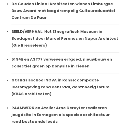
De Gouden Liniaal Architecten winnen Limburgse
Bouw Award met laagdrempelig Cultuureducatief
Centrum De Faar
BEELD/VERHAAL. Het Etnografisch Museum in
Boedapest door Marcel Ferencz en Napur Architect
(Gie Bresseleers)
51N4E en AST77 verweven erfgoed, nieuwbouw en
collectief groen op Donysite in Tienen
GO! Basisschool NOVA in Ronse: compacte
leeromgeving rond centraal, achthoekig forum
(KRAS architecten)
RAAMWERK en Atelier Arne Deruyter realiseren
jeugdsite in Eernegem als speelse architectuur
rond bestaande loods