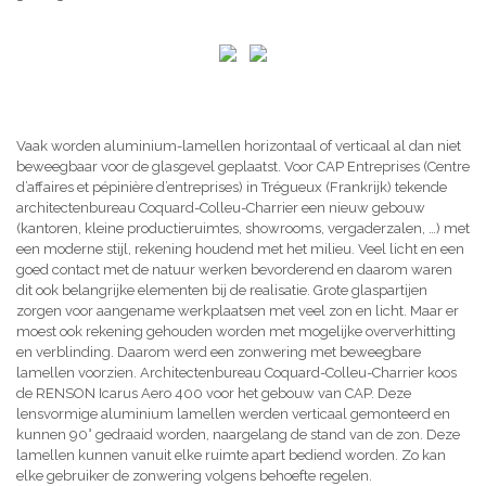
Vaak worden aluminium-lamellen horizontaal of verticaal al dan niet
beweegbaar voor de glasgevel geplaatst. Voor CAP Entreprises (Centre
d’affaires et pépinière d’entreprises) in Trégueux (Frankrijk) tekende
architectenbureau Coquard-Colleu-Charrier een nieuw gebouw
(kantoren, kleine productieruimtes, showrooms, vergaderzalen, …) met
een moderne stijl, rekening houdend met het milieu. Veel licht en een
goed contact met de natuur werken bevorderend en daarom waren
dit ook belangrijke elementen bij de realisatie. Grote glaspartijen
zorgen voor aangename werkplaatsen met veel zon en licht. Maar er
moest ook rekening gehouden worden met mogelijke oververhitting
en verblinding. Daarom werd een zonwering met beweegbare
lamellen voorzien. Architectenbureau Coquard-Colleu-Charrier koos
de RENSON Icarus Aero 400 voor het gebouw van CAP. Deze
lensvormige aluminium lamellen werden verticaal gemonteerd en
kunnen 90° gedraaid worden, naargelang de stand van de zon. Deze
lamellen kunnen vanuit elke ruimte apart bediend worden. Zo kan
elke gebruiker de zonwering volgens behoefte regelen.