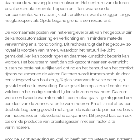
daardoor de windvang te minimaliseren. Het centrum van de toren
bevat de circulatieruimte, trappen en liften, waardoor de
kantoorruimtes van natuurlijk licht profiteren, want die liggen langs
het glasoppervlak. Op de begane grond is een restaurant.
De voornaamste posten van het energieverbruik van het gebouw zijn
de kantoorautomatisering en verlichting en in mindere mate de
verwarming en airconditioning. Dit rechtvaardigt dat het gebouw zo
royaal is voorzien van ramen, waardoor het natuurlijke licht
gemakkelijker kan doordringen en daarmee kunstlicht beperkt kan
worden. Het bouwteam heeft dan ook gezocht naar een evenwicht
tussen de beste natuurlijke verlichting en het behoud van het comfort
tijdens de zomer en de winter. De toren wordt immers omhuld door
een vliesgevel van hout en 75 % glas, waarvan de vaste delen zijn
gevuld met cellulosevulling. Deze gevel kon op zichzelf echter niet
voldoen in het nodige comfort tijdens de zomermaanden. Daarom
werd een tweede warmteschild – een metaalgaas - geïntegreerd om
een deel van de zonnestralen te verminderen. En dit is niet alles: een
dubbele beglazing gevuld met argon, de isolerende pannen op basis
van houtvezels en fotovoltaïsche dakpannen. Dit project laat dan ook
toe om de productie van broeikasgassen met een factor 4 te
verminderen.
Voor de luchtverversing en koeling heeft het bouwteam een systeem