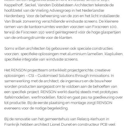
Kappelhoff, Seckel, Vanden Dobbelsteen Architecten tekende de
hoofdzetel van de Vrieling Adviesgroep in het Nederlandse
Hardenberg. Voor de beheersing van de zon en het licht installeerde
Van Braak zonwering verschillende windvaste screens. De kleinere
ramen van de kantoorruimtes werden voorzien van Fixscreen 100,
terwijl de Fixscreen 150 werd geïntegreerd vóór de hoge glaspartijen
van de ontvangstruimte voor de klanten.
Soms willen architecten bij gebouwen ook speciale constructies
voorzien: specifieke oplossingen met aluminium lamellen, klapluiken,
specifieke integratie van windvaste screens.
Het RENSON projectteam ontwikkelt projectgerichte, creatieve
oplossingen – CSI – Customised Solutions through Innovations. In
samenwerking met de architect, de ingenieurs en de bouwheer
worden producten aangepast om te voldoen aan de behoeften van
een specifiek project. RENSON werkt daarbij steeds met prototypes
(tafelmodellen, werfmodellen, foto’s) en gaat pas na goedkeuring over
tot productie. Bij de eerste plaatsing en montage zorgt RENSON
eveneens voor de nodige begeleiding.
Bij de renovatie van het gemeentehuis van Relecq-Kerhuon in
Frankrijk hebben architect Lionel Dunet en constructeur PCB veel