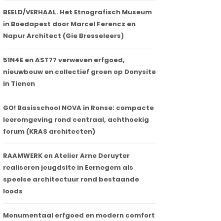
BEELD/VERHAAL. Het Etnografisch Museum
in Boedapest door Marcel Ferencz en
Napur Architect (Gie Bresseleers)
51N4E en AST77 verweven erfgoed,
nieuwbouw en collectief groen op Donysite
in Tienen
GO! Basisschool NOVA in Ronse: compacte
leeromgeving rond centraal, achthoekig
forum (KRAS architecten)
RAAMWERK en Atelier Arne Deruyter
realiseren jeugdsite in Eernegem als
speelse architectuur rond bestaande
loods
Monumentaal erfgoed en modern comfort