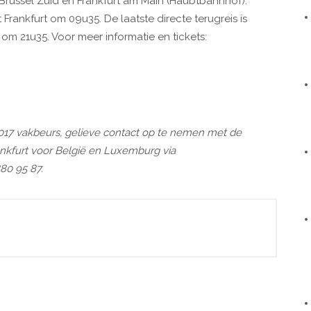
 Brussel Zuid en Frankfurt am Main (Haubtbahnhof).
Frankfurt om 09u35. De laatste directe terugreis is
om 21u35. Voor meer informatie en tickets:
2017 vakbeurs, gelieve contact op te nemen met de
ankfurt voor België en Luxemburg via
880 95 87.