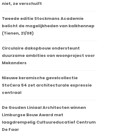
niet, ze verschuift
Tweede editie Stockmans Academie
belicht de mogelijkheden van kalkhennep
(Tienen, 21/08)
Circulaire dakopbouw ondersteunt
duurzame ambities van woonproject voor
Mekanders
Nieuwe keramische gevelcollectie
StoCera 54 zet architecturale expressie
centraal
De Gouden Liniaal Architecten winnen
Limburgse Bouw Award met
laagdrempelig Cultuureducatief Centrum
De Faar