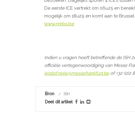
bezoeken. Dagelijks sporen 4 ICE’s tussen
De eerste ICE vertrekt om 06u25 en bereikt 
mogelijk om 18u29 en komt aan te Brussel 
www.nmbs.be
Indien u vragen heeft betreffende de ISH 
officiële vertegenwoordiging van Messe Fr
kristof.nelis@messefrankfurt.be
of +32 (0)2 
Bron
ISH
Deel dit artikel