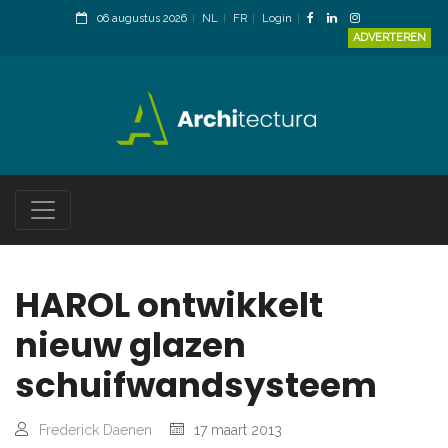
06 augustus 2026
NL
FR
Login
ADVERTEREN
HAROL ontwikkelt
nieuw glazen
schuifwandsysteem
Frederick Daenen
17 maart 2013