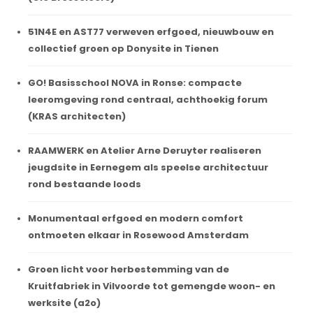
51N4E en AST77 verweven erfgoed, nieuwbouw en
collectief groen op Donysite in Tienen
GO! Basisschool NOVA in Ronse: compacte
leeromgeving rond centraal, achthoekig forum
(KRAS architecten)
RAAMWERK en Atelier Arne Deruyter realiseren
jeugdsite in Eernegem als speelse architectuur
rond bestaande loods
Monumentaal erfgoed en modern comfort
ontmoeten elkaar in Rosewood Amsterdam
Groen licht voor herbestemming van de
Kruitfabriek in Vilvoorde tot gemengde woon- en
werksite (a2o)