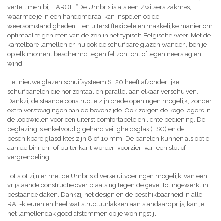
vertelt men bij HAROL. “De Umbris is als een Zwitsers zakmes,
waarmee je in een handomdraai kan inspelen op de
weersomstandigheden. Een uiterst flexibele en makkelijke manier om
optimaal te genieten van de zon in het typisch Belgische weer. Met de
kantelbare lamellen en nu ook de schuifbare glazen wanden, ben je
op elk moment beschermd tegen fel zonlicht of tegen neerslag en
wind.”
Het nieuwe glazen schuifsysteem SF20 heeft afzonderlijke
schuifpanelen die horizontaal en parallel aan elkaar verschuiven.
Dankzij de staande constructie zijn brede openingen mogelijk, zonder
extra verstevigingen aan de bovenzijde. Ook zorgen de kogellagers in
de loopwielen voor een uiterst comfortabele en lichte bediening. De
beglazing is enkelvoudig gehard veiligheidsglas (ESG) en de
beschikbare glasdiktes zijn 8 of 10 mm. De panelen kunnen als optie
aan de binnen- of buitenkant worden voorzien van een slot of
vergrendeling.
Tot slot zijn er met de Umbris diverse uitvoeringen mogelijk, van een
vrijstaande constructie over plaatsing tegen de gevel tot ingewerkt in
bestaande daken. Dankzij het design en de beschikbaarheid in alle
RAL-kleuren en heel wat structuurlakken aan standaardprijs, kan je
het lamellendak goed afstemmen op je woningstijl.