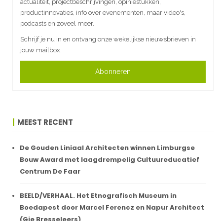
actualiteit, projectbeschrijvingen, opiniestukken,
productinnovaties, info over evenementen, maar video's,
podcasts en zoveel meer.
Schrijf je nu in en ontvang onze wekelijkse nieuwsbrieven in
jouw mailbox.
Abonneren
MEEST RECENT
De Gouden Liniaal Architecten winnen Limburgse
Bouw Award met laagdrempelig Cultuureducatief
Centrum De Faar
BEELD/VERHAAL. Het Etnografisch Museum in
Boedapest door Marcel Ferencz en Napur Architect
(Gie Bresseleers)