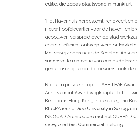
editie, die zopas plaatsvond in Frankfurt.
“Het Havenhuis herbestemt, renoveert en 
nieuw hoofdkwartier voor de haven, en br
gebouwen verspreid over de stad werkzaam 
energie-efficiënt ontwerp werd ontwikkeld
Met verwijzingen naar de Schelde, Antwe
succesvolle renovatie van een oude bran
gemeenschap en in de toekomst ook de g
Nog een prijsbeest op de ABB LEAF Awards 
Achievement Award wegkaapte. Tot de wi
Beacon’ in Hong Kong in de categorie Bes
Block’Alioune Diop University in Senegal 
INNOCAD Architecture met het CUBEND C&P
categorie Best Commercial Building.