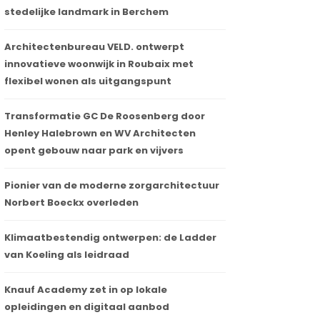
stedelijke landmark in Berchem
Architectenbureau VELD. ontwerpt
innovatieve woonwijk in Roubaix met
flexibel wonen als uitgangspunt
Transformatie GC De Roosenberg door
Henley Halebrown en WV Architecten
opent gebouw naar park en vijvers
Pionier van de moderne zorgarchitectuur
Norbert Boeckx overleden
Klimaatbestendig ontwerpen: de Ladder
van Koeling als leidraad
Knauf Academy zet in op lokale
opleidingen en digitaal aanbod