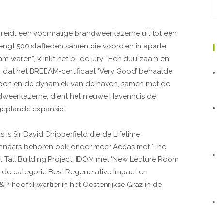
breidt een voormalige brandweerkazerne uit tot een
engt 500 stafleden samen die voordien in aparte
waren”, klinkt het bij de jury. “Een duurzaam en
, dat het BREEAM-certificaat ‘Very Good’ behaalde.
rpen en de dynamiek van de haven, samen met de
dweerkazerne, dient het nieuwe Havenhuis de
eplande expansie.”
is Sir David Chipperfield die de Lifetime
nnaars behoren ook onder meer Aedas met ‘The
t Tall Building Project, IDOM met ‘New Lecture Room
in de categorie Best Regenerative Impact en
-hoofdkwartier in het Oostenrijkse Graz in de