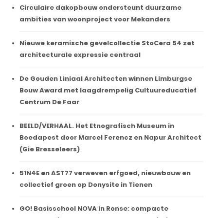
Circulaire dakopbouw ondersteunt duurzame
ambities van woonproject voor Mekanders
Nieuwe keramische gevelcollectie StoCera 54 zet
architecturale expressie centraal
De Gouden Liniaal Architecten winnen Limburgse
Bouw Award met laagdrempelig Cultuureducatief
Centrum De Faar
BEELD/VERHAAL. Het Etnografisch Museum in
Boedapest door Marcel Ferencz en Napur Architect
(Gie Bresseleers)
51N4E en AST77 verweven erfgoed, nieuwbouw en
collectief groen op Donysite in Tienen
GO! Basisschool NOVA in Ronse: compacte