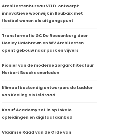
Architectenbureau VELD. ontwerpt
innovatieve woonwijk in Roubaix met
flexibel wonen als uitgangspunt
Transformatie GC De Roosenberg door
Henley Halebrown en WV Architecten
opent gebouw naar park en vijvers
Pionier van de moderne zorgarchitectuur
Norbert Boeckx overleden
Klimaatbestendig ontwerpen: de Ladder
van Koeling als leidraad
Knauf Academy zet in op lokale
opleidingen en digitaal aanbod
Vlaamse Raad van de Orde van