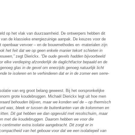
eld op het vlak van duurzaamheid. De ontwerpers hebben dit
n van de klassieke energiezuinige aanpak. De keuzes voor de
het openbaar vervoer – en de bouwmethodes en -materialen zijn
ok het feit dat we op geen enkele manier tekort schieten in
bouwen,”
zegt Dierickx.
“De oude gevels hadden bijvoorbeeld
 elke verdieping afzonderlijk de daglichtfactor bepaald en de
genoeg glas in de gevel om enerzijds genoeg natuurlijk licht
ende te isoleren en te verhinderen dat er in de zomer een serre-
solatie van erg groot belang geweest. Bij het oorspronkelijke
orm grote koudebruggen. Michaël Dierickx legt uit hoe men
raard behouden blijven, maar we konden wel de – op thermisch
eurd was, bleek er tussen de buitenkanten van de kolommen en
 zitten. Dit gat hebben we dan opgevuld met resolschuim, maar
ten met die koudebruggen. Daarom hebben we voor die
centimeter extra isolatie aangebracht. Dit zorgt er in
compactheid van het gebouw voor dat we een isolatiepeil van