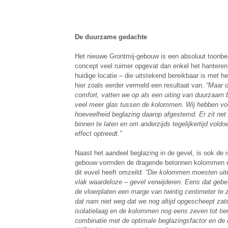
De duurzame gedachte
Het nieuwe Grontmij-gebouw is een absoluut toonbe
concept veel ruimer opgevat dan enkel het hantere
huidige locatie – die uitstekend bereikbaar is met 
hier zoals eerder vermeld een resultaat van.
“Maar o
comfort, vatten we op als een uiting van duurzaam 
veel meer glas tussen de kolommen. Wij hebben voor
hoeveelheid beglazing daarop afgestemd. Er zit net 
binnen te laten en om anderzijds tegelijkertijd voldo
effect optreedt.”
Naast het aandeel beglazing in de gevel, is ook de i
gebouw vormden de dragende betonnen kolommen en
dit euvel heeft omzeild:
“Die kolommen moesten uite
vlak waardeloze – gevel verwijderen. Eens dat geb
de vloerplaten een marge van twintig centimeter te
dat nam niet weg dat we nog altijd opgescheept za
isolatielaag en de kolommen nog eens zeven tot tien 
combinatie met de optimale beglazingsfactor en de 