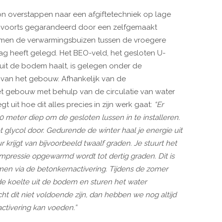
on overstappen naar een afgiftetechniek op lage
t voorts gegarandeerd door een zelfgemaakt
j men de verwarmingsbuizen tussen de vroegere
g heeft gelegd. Het BEO-veld, het gesloten U-
uit de bodem haalt, is gelegen onder de
van het gebouw. Afhankelijk van de
t gebouw met behulp van de circulatie van water
 uit hoe dit alles precies in zijn werk gaat:
“Er
 meter diep om de gesloten lussen in te installeren.
lycol door. Gedurende de winter haal je energie uit
rijgt van bijvoorbeeld twaalf graden. Je stuurt het
pressie opgewarmd wordt tot dertig graden. Dit is
en via de betonkernactivering. Tijdens de zomer
e koelte uit de bodem en sturen het water
ht dit niet voldoende zijn, dan hebben we nog altijd
ctivering kan voeden.”