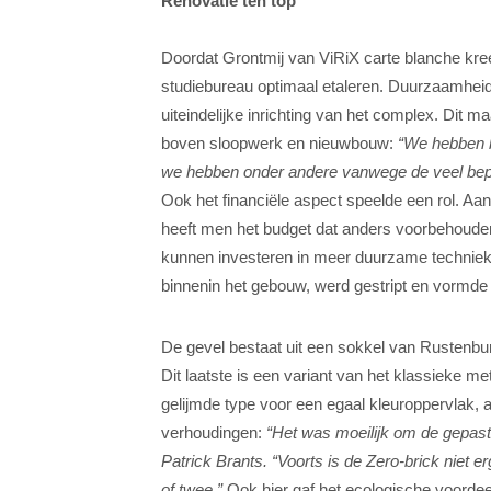
Renovatie ten top
Doordat Grontmij van ViRiX carte blanche kree
studiebureau optimaal etaleren. Duurzaamheid 
uiteindelijke inrichting van het complex. Dit m
boven sloopwerk en nieuwbouw:
“
We hebben b
we hebben onder andere vanwege de veel bepe
Ook het financiële aspect speelde een rol. Aa
heeft men het budget dat anders voorbehouden
kunnen investeren in meer duurzame technieke
binnenin het gebouw, werd gestript en vormde 
De gevel bestaat uit een sokkel van Rustenb
Dit laatste is een variant van het klassieke m
gelijmde type voor een egaal kleuroppervlak, a
verhoudingen:
“Het was moeilijk om de gepast
Patrick Brants. “Voorts is de Zero-brick niet e
of twee.”
Ook hier gaf het ecologische voordee