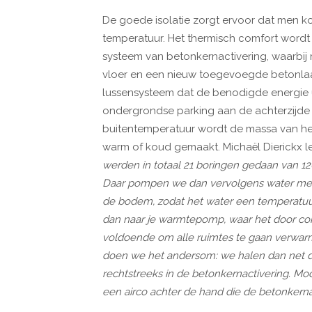
De goede isolatie zorgt ervoor dat men k
temperatuur. Het thermisch comfort word
systeem van betonkernactivering, waarbi
vloer en een nieuw toegevoegde betonlaa
lussensysteem dat de benodigde energie 
ondergrondse parking aan de achterzijde 
buitentemperatuur wordt de massa van he
warm of koud gemaakt. Michaël Dierickx legt
werden in totaal 21 boringen gedaan van 120
Daar pompen we dan vervolgens water met g
de bodem, zodat het water een temperatuur k
dan naar je warmtepomp, waar het door com
voldoende om alle ruimtes te gaan verwarm
doen we het andersom: we halen dan net d
rechtstreeks in de betonkernactivering. Moc
een airco achter de hand die de betonkerna