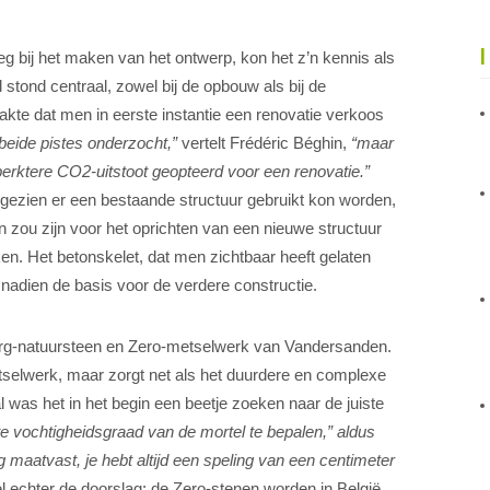
g bij het maken van het ontwerp, kon het z’n kennis als
stond centraal, zowel bij de opbouw als bij de
aakte dat men in eerste instantie een renovatie verkoos
eide pistes onderzocht,”
vertelt Frédéric Béghin,
“maar
rktere CO2-uitstoot geopteerd voor een renovatie.”
ngezien er een bestaande structuur gebruikt kon worden,
 zou zijn voor het oprichten van een nieuwe structuur
n. Het betonskelet, dat men zichtbaar heeft gelaten
nadien de basis voor de verdere constructie.
urg-natuursteen en Zero-metselwerk van Vandersanden.
etselwerk, maar zorgt net als het duurdere en complexe
l was het in het begin een beetje zoeken naar de juiste
e vochtigheidsgraad van de mortel te bepalen,” aldus
rg maatvast, je hebt altijd een speling van een centimeter
l echter de doorslag: de Zero-stenen worden in België