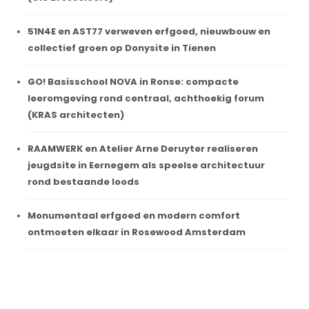
51N4E en AST77 verweven erfgoed, nieuwbouw en
collectief groen op Donysite in Tienen
GO! Basisschool NOVA in Ronse: compacte
leeromgeving rond centraal, achthoekig forum
(KRAS architecten)
RAAMWERK en Atelier Arne Deruyter realiseren
jeugdsite in Eernegem als speelse architectuur
rond bestaande loods
Monumentaal erfgoed en modern comfort
ontmoeten elkaar in Rosewood Amsterdam