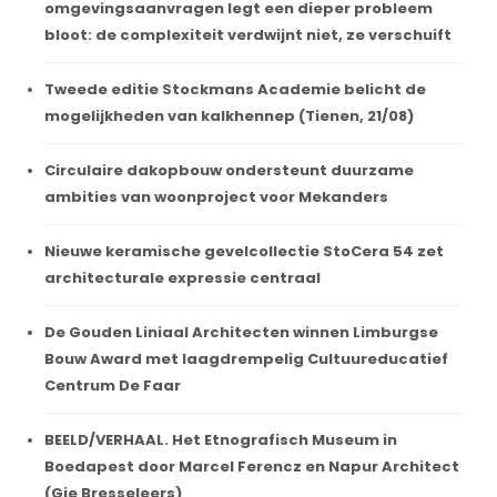
omgevingsaanvragen legt een dieper probleem
bloot: de complexiteit verdwijnt niet, ze verschuift
Tweede editie Stockmans Academie belicht de
mogelijkheden van kalkhennep (Tienen, 21/08)
Circulaire dakopbouw ondersteunt duurzame
ambities van woonproject voor Mekanders
Nieuwe keramische gevelcollectie StoCera 54 zet
architecturale expressie centraal
De Gouden Liniaal Architecten winnen Limburgse
Bouw Award met laagdrempelig Cultuureducatief
Centrum De Faar
BEELD/VERHAAL. Het Etnografisch Museum in
Boedapest door Marcel Ferencz en Napur Architect
(Gie Bresseleers)