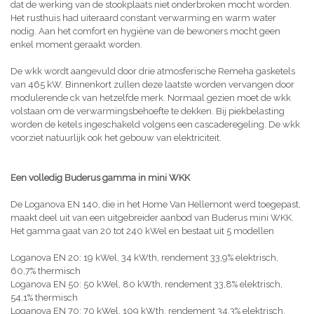
dat de werking van de stookplaats niet onderbroken mocht worden.
Het rusthuis had uiteraard constant verwarming en warm water
nodig. Aan het comfort en hygiëne van de bewoners mocht geen
enkel moment geraakt worden.
De wkk wordt aangevuld door drie atmosferische Remeha gasketels
van 465 kW. Binnenkort zullen deze laatste worden vervangen door
modulerende ck van hetzelfde merk. Normaal gezien moet de wkk
volstaan om de verwarmingsbehoefte te dekken. Bij piekbelasting
worden de ketels ingeschakeld volgens een cascaderegeling. De wkk
voorziet natuurlijk ook het gebouw van elektriciteit.
Een volledig Buderus gamma in mini WKK
De Loganova EN 140, die in het Home Van Hellemont werd toegepast,
maakt deel uit van een uitgebreider aanbod van Buderus mini WKK.
Het gamma gaat van 20 tot 240 kWel en bestaat uit 5 modellen
Loganova EN 20: 19 kWel, 34 kWth, rendement 33,9% elektrisch,
60,7% thermisch
Loganova EN 50: 50 kWel, 80 kWth, rendement 33,8% elektrisch,
54,1% thermisch
Loganova EN 70: 70 kWel, 109 kWth, rendement 34,3% elektrisch,