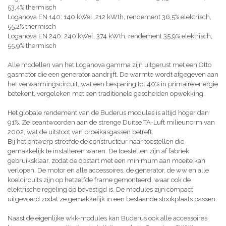
53,4% thermisch
Loganova EN 140: 140 kWel, 212 kWth, rendement 36,5% elektrisch,
55,2% thermisch
Loganova EN 240: 240 kWel, 374 kWth, rendement 35,9% elektrisch,
55,9% thermisch
Alle modellen van het Loganova gamma zijn uitgerust met een Otto
gasmotor die een generator aandrijft. De warmte wordt afgegeven aan
het verwarmingscircuit, wat een besparing tot 40% in primaire energie
betekent, vergeleken met een traditionele gescheiden opwekking.
Het globale rendement van de Buderus modules is altijd hoger dan
91%. Ze beantwoorden aan de strenge Duitse TA-Luft milieunorm van
2002, wat de uitstoot van broeikasgassen betreft.
Bij het ontwerp streefde de constructeur naar toestellen die
gemakkelijk te installeren waren. De toestellen zijn af fabriek
gebruiksklaar, zodat de opstart met een minimum aan moeite kan
verlopen. De motor en alle accessoires, de generator, de ww en alle
koelcircuits zijn op hetzelfde frame gemonteerd, waar ook de
elektrische regeling op bevestigd is. De modules zijn compact
uitgevoerd zodat ze gemakkelijk in een bestaande stookplaats passen.
Naast de eigenlijke wkk-modules kan Buderus ook alle accessoires