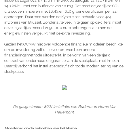
Buderus Loganova EN 140 mini-WKK op aardgas, van 207 kWth en
140 kWel , met een buffervat van 10 m3. Dat moet de jaarlijkse CO2
uitstoot verminderen met 18,4% en 610 groene certificaten per jaar
opbrengen. Daarmee worden de Kyoto eisen behaald voor 424
inwoners van Brussel. Zonder al te veel in te gaan op de cijfers, moet
deze in jaarlijks meer dan 50.000 euro opbrengen, als men de
energiewinsten vergelijkt met de extra investering.
Gezien het OCMW niet over voldoende financiële middelen beschikte
om de investering zelf uit te voeren, werd een andere
financieringsmethode uitgewerkt, in de vorm van een tienjarig
contract van onderhoud en garantie van de stookplaats met Imtech.
Daarbij verbond het installatiebedrijf zich tot de modernisering van de
stookplaats.
De gasgestookte WKK-installatie van Buderus in Home Van
Hellemont.
Afgestemd op de behoeften van het Home