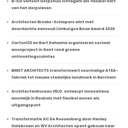
B-ILD voltooit Dorpshuis Ichtegem als flexibel hart
van het dorpsleven
Architecten Broekx-Schiepers wint met
doordachte eenvoud Limburgse Bouw Award 2026
Carton123 en Bart Dehaene organiseren sociaal
woonproject in Gent rond groene
ontmoetingsruimtes
BINST ARCHITECTS transformeert voormalige ATEA-
fabriek tot nieuwe stedelijke landmark in Berchem
Architectenbureau VELD. ontwerpt innovatieve
woonwijk in Roubaix met flexibel wonen als
uitgangspunt
Transformatie GC De Roosenberg door Henley
Halebrown en WV Architecten opent gebouw naar