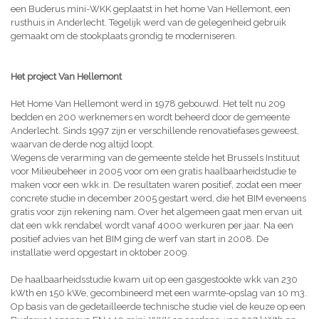
een Buderus mini-WKK geplaatst in het home Van Hellemont, een
rusthuis in Anderlecht. Tegelijk werd van de gelegenheid gebruik
gemaakt om de stookplaats grondig te moderniseren.
Het project Van Hellemont
Het Home Van Hellemont werd in 1978 gebouwd. Het telt nu 209
bedden en 200 werknemers en wordt beheerd door de gemeente
Anderlecht. Sinds 1997 zijn er verschillende renovatiefases geweest,
waarvan de derde nog altijd loopt.
Wegens de verarming van de gemeente stelde het Brussels Instituut
voor Milieubeheer in 2005 voor om een gratis haalbaarheidstudie te
maken voor een wkk in. De resultaten waren positief, zodat een meer
concrete studie in december 2005 gestart werd, die het BIM eveneens
gratis voor zijn rekening nam. Over het algemeen gaat men ervan uit
dat een wkk rendabel wordt vanaf 4000 werkuren per jaar. Na een
positief advies van het BIM ging de werf van start in 2008. De
installatie werd opgestart in oktober 2009.
De haalbaarheidsstudie kwam uit op een gasgestookte wkk van 230
kWth en 150 kWe, gecombineerd met een warmte-opslag van 10 m3.
Op basis van de gedetailleerde technische studie viel de keuze op een