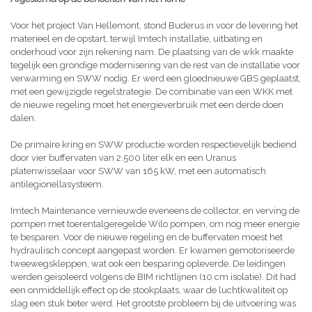
Voor het project Van Hellemont, stond Buderus in voor de levering het
materieel en de opstart, terwijl Imtech installatie, uitbating en
onderhoud voor zijn rekening nam. De plaatsing van de wkk maakte
tegelijk een grondige modernisering van de rest van de installatie voor
verwarming en SWW nodig. Er werd een gloednieuwe GBS geplaatst,
met een gewijzigde regelstrategie. De combinatie van een WKK met
de nieuwe regeling moet het energieverbruik met een derde doen
dalen.
De primaire kring en SWW productie worden respectievelijk bediend
door vier buffervaten van 2.500 liter elk en een Uranus
platenwisselaar voor SWW van 165 kW, met een automatisch
antilegionellasysteem.
Imtech Maintenance vernieuwde eveneens de collector, en verving de
pompen met toerentalgeregelde Wilo pompen, om nog meer energie
te besparen. Voor de nieuwe regeling en de buffervaten moest het
hydraulisch concept aangepast worden. Er kwamen gemotoriseerde
tweewegskleppen, wat ook een besparing opleverde. De leidingen
werden geïsoleerd volgens de BIM richtlijnen (10 cm isolatie). Dit had
een onmiddellijk effect op de stookplaats, waar de luchtkwaliteit op
slag een stuk beter werd. Het grootste probleem bij de uitvoering was