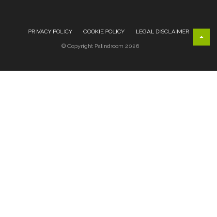
PRIVACY POLICY
COOKIE POLICY
LEGAL DISCLAIMER
© Copyright Palindroom 2026