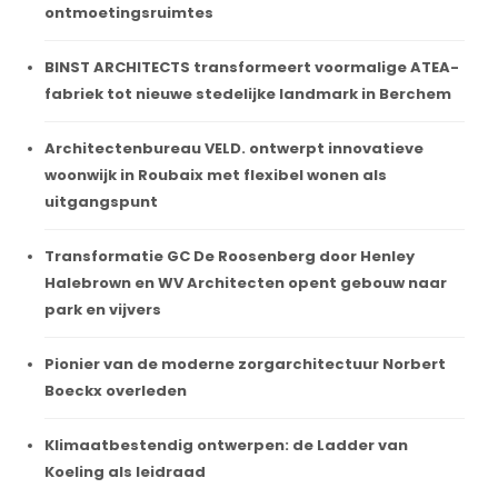
ontmoetingsruimtes
BINST ARCHITECTS transformeert voormalige ATEA-
fabriek tot nieuwe stedelijke landmark in Berchem
Architectenbureau VELD. ontwerpt innovatieve
woonwijk in Roubaix met flexibel wonen als
uitgangspunt
Transformatie GC De Roosenberg door Henley
Halebrown en WV Architecten opent gebouw naar
park en vijvers
Pionier van de moderne zorgarchitectuur Norbert
Boeckx overleden
Klimaatbestendig ontwerpen: de Ladder van
Koeling als leidraad