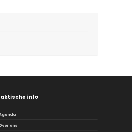
raktische info
Agenda
Over ons