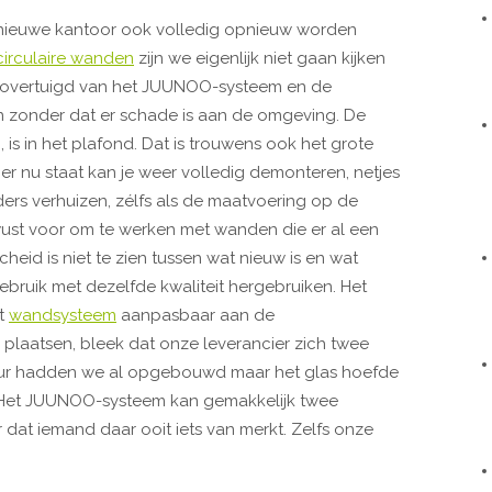
t nieuwe kantoor ook volledig opnieuw worden
circulaire wanden
zijn we eigenlijk niet gaan kijken
 was overtuigd van het JUUNOO-systeem en de
sen zonder dat er schade is aan de omgeving. De
is in het plafond. Dat is trouwens ook het grote
 nu staat kan je weer volledig demonteren, netjes
ers verhuizen, zélfs als de maatvoering op de
wust voor om te werken met wanden die er al een
heid is niet te zien tussen wat nieuw is en wat
gebruik met dezelfde kwaliteit hergebruiken. Het
et
wandsysteem
aanpasbaar aan de
plaatsen, bleek dat onze leverancier zich twee
tuur hadden we al opgebouwd maar het glas hoefde
 Het JUUNOO-systeem kan gemakkelijk twee
dat iemand daar ooit iets van merkt. Zelfs onze