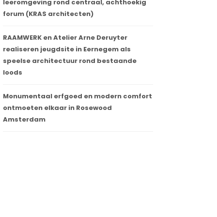
leeromgeving rond centraal, achthoekig
forum (KRAS architecten)
RAAMWERK en Atelier Arne Deruyter
realiseren jeugdsite in Eernegem als
speelse architectuur rond bestaande
loods
Monumentaal erfgoed en modern comfort
ontmoeten elkaar in Rosewood
Amsterdam