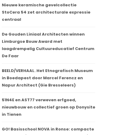
Nieuwe keramische gevelcollectie
StoCera 54 zet architecturale expressie
centraal
De Gouden Liniaal Architecten winnen
Limburgse Bouw Award met
laagdrempelig Cultuureducatief Centrum
De Faar
BEELD/VERHAAL. Het Etnografisch Museum
in Boedapest door Marcel Ferencz en
Napur Architect (Gie Bresseleers)
51N4E en AST77 verweven erfgoed,
nieuwbouw en collectief groen op Donysite
in Tienen
GO! Basisschool NOVA in Ronse: compacte