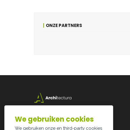
ONZE PARTNERS
Lazarijstraat 168
3500 Hasselt
We gebruiken cookies
info@architectura.be
We gebruiken onze en third-party cookies