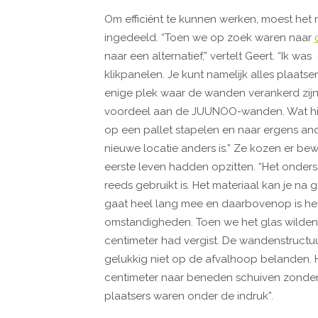
Om efficiënt te kunnen werken, moest he
ingedeeld. “Toen we op zoek waren naar
naar een alternatief,” vertelt Geert. “Ik
klikpanelen. Je kunt namelijk alles plaat
enige plek waar de wanden verankerd zijn, 
voordeel aan de JUUNOO-wanden. Wat hier
op een pallet stapelen en naar ergens and
nieuwe locatie anders is.” Ze kozen er be
eerste leven hadden opzitten. “Het ondersc
reeds gebruikt is. Het materiaal kan je na 
gaat heel lang mee en daarbovenop is h
omstandigheden. Toen we het glas wilden 
centimeter had vergist. De wandenstruc
gelukkig niet op de afvalhoop belanden.
centimeter naar beneden schuiven zonder 
plaatsers waren onder de indruk”.