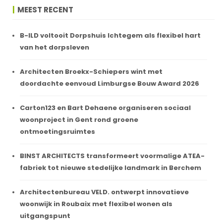
MEEST RECENT
B-ILD voltooit Dorpshuis Ichtegem als flexibel hart
van het dorpsleven
Architecten Broekx-Schiepers wint met
doordachte eenvoud Limburgse Bouw Award 2026
Carton123 en Bart Dehaene organiseren sociaal
woonproject in Gent rond groene
ontmoetingsruimtes
BINST ARCHITECTS transformeert voormalige ATEA-
fabriek tot nieuwe stedelijke landmark in Berchem
Architectenbureau VELD. ontwerpt innovatieve
woonwijk in Roubaix met flexibel wonen als
uitgangspunt